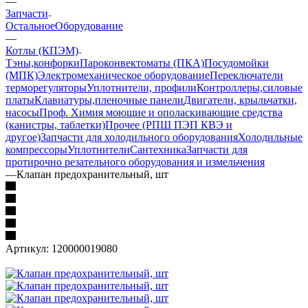
—
Запчасти
Остальное
Оборудование
—
Котлы (КПЭМ)
Тэны,конфорки
Пароконвектоматы (ПКА)
Посудомойки
(МПК)
Электромеханическое оборудование
Переключатели
терморегуляторы
Уплотнители, профили
Контроллеры,силовые
платы
Клавиатуры,пленочные панели
Двигатели, крыльчатки,
насосы
Проф. Химия моющие и ополаскивающие средства
(канистры, таблетки)
Прочее (РПШ ПЭП КВЭ и
другое)
Запчасти для холодильного оборудования
Холодильные
компрессоры
Уплотнители
Сантехника
Запчасти для
протирочно резательного оборудования и измельчения
—
Клапан предохранительный, шт
Артикул:
120000019080