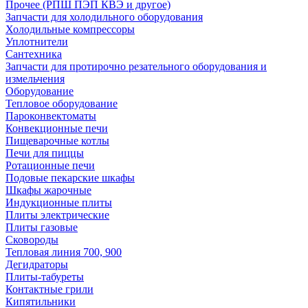
Прочее (РПШ ПЭП КВЭ и другое)
Запчасти для холодильного оборудования
Холодильные компрессоры
Уплотнители
Сантехника
Запчасти для протирочно резательного оборудования и
измельчения
Оборудование
Тепловое оборудование
Пароконвектоматы
Конвекционные печи
Пищеварочные котлы
Печи для пиццы
Ротационные печи
Подовые пекарские шкафы
Шкафы жарочные
Индукционные плиты
Плиты электрические
Плиты газовые
Сковороды
Тепловая линия 700, 900
Дегидраторы
Плиты-табуреты
Контактные грили
Кипятильники