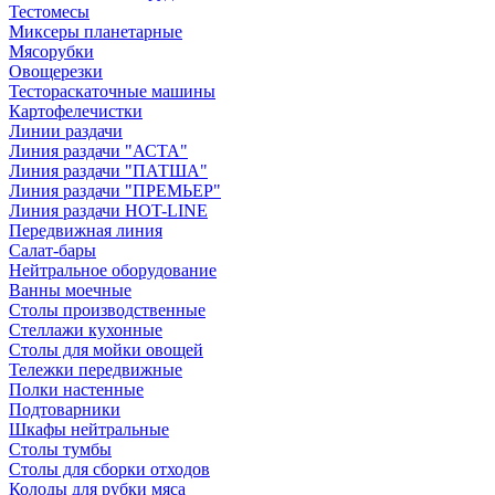
Тестомесы
Миксеры планетарные
Мясорубки
Овощерезки
Тестораскаточные машины
Картофелечистки
Линии раздачи
Линия раздачи "АСТА"
Линия раздачи "ПАТША"
Линия раздачи "ПРЕМЬЕР"
Линия раздачи HOT-LINE
Передвижная линия
Салат-бары
Нейтральное оборудование
Ванны моечные
Столы производственные
Стеллажи кухонные
Столы для мойки овощей
Тележки передвижные
Полки настенные
Подтоварники
Шкафы нейтральные
Столы тумбы
Столы для сборки отходов
Колоды для рубки мяса