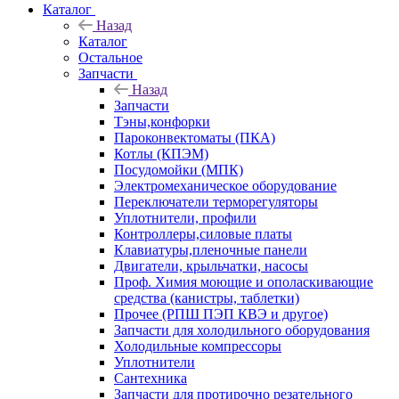
Каталог
Назад
Каталог
Остальное
Запчасти
Назад
Запчасти
Тэны,конфорки
Пароконвектоматы (ПКА)
Котлы (КПЭМ)
Посудомойки (МПК)
Электромеханическое оборудование
Переключатели терморегуляторы
Уплотнители, профили
Контроллеры,силовые платы
Клавиатуры,пленочные панели
Двигатели, крыльчатки, насосы
Проф. Химия моющие и ополаскивающие
средства (канистры, таблетки)
Прочее (РПШ ПЭП КВЭ и другое)
Запчасти для холодильного оборудования
Холодильные компрессоры
Уплотнители
Сантехника
Запчасти для протирочно резательного