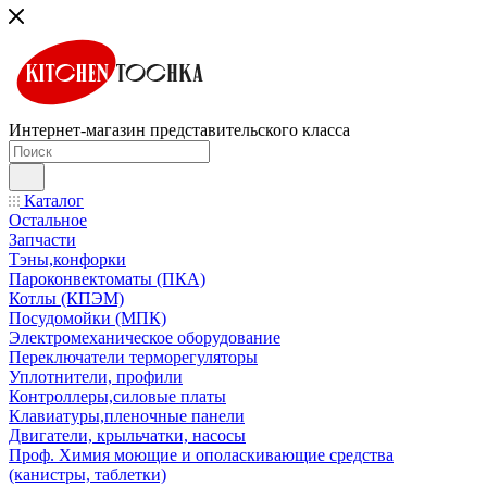
Интернет-магазин представительского класса
Каталог
Остальное
Запчасти
Тэны,конфорки
Пароконвектоматы (ПКА)
Котлы (КПЭМ)
Посудомойки (МПК)
Электромеханическое оборудование
Переключатели терморегуляторы
Уплотнители, профили
Контроллеры,силовые платы
Клавиатуры,пленочные панели
Двигатели, крыльчатки, насосы
Проф. Химия моющие и ополаскивающие средства
(канистры, таблетки)