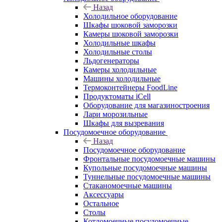
Назад
Холодильное оборудование
Шкафы шоковой заморозки
Камеры шоковой заморозки
Холодильные шкафы
Холодильные столы
Льдогенераторы
Камеры холодильные
Машины холодильные
Термоконтейнеры FoodLine
Продуктоматы iCell
Оборудование для магазиностроения
Лари морозильные
Шкафы для вызревания
Посудомоечное оборудование
Назад
Посудомоечное оборудование
Фронтальные посудомоечные машины
Купольные посудомоечные машины
Туннельные посудомоечные машины
Стаканомоечные машины
Аксессуары
Остальное
Столы
Котломоечные посудомоечные