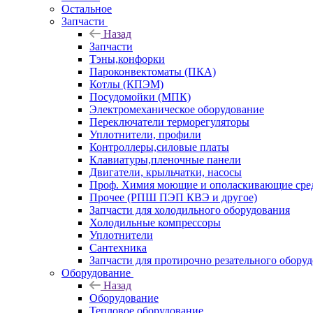
Остальное
Запчасти
Назад
Запчасти
Тэны,конфорки
Пароконвектоматы (ПКА)
Котлы (КПЭМ)
Посудомойки (МПК)
Электромеханическое оборудование
Переключатели терморегуляторы
Уплотнители, профили
Контроллеры,силовые платы
Клавиатуры,пленочные панели
Двигатели, крыльчатки, насосы
Проф. Химия моющие и ополаскивающие средс
Прочее (РПШ ПЭП КВЭ и другое)
Запчасти для холодильного оборудования
Холодильные компрессоры
Уплотнители
Сантехника
Запчасти для протирочно резательного обору
Оборудование
Назад
Оборудование
Тепловое оборудование