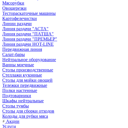
Мясорубки
Овощерезки
Тестораскаточные машины
Картофелечистки
Линии раздачи
Линия раздачи "АСТА"
Линия раздачи "ПАТША"
Линия раздачи "ПРЕМЬЕР"
Линия раздачи HOT-LINE
Передвижная линия
Салат-бары
Нейтральное оборудование
Ванны моечные
Столы производственные
Стеллажи кухонные
Столы для мойки овощей
Тележки передвижные
Полки настенные
Подтоварники
Шкафы нейтральные
Столы тумбы
Столы для сборки отходов
Колоды для рубки мяса
Акции
Услуги