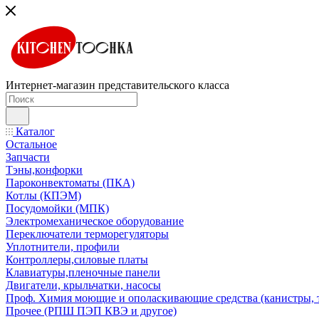
Интернет-магазин представительского класса
Каталог
Остальное
Запчасти
Тэны,конфорки
Пароконвектоматы (ПКА)
Котлы (КПЭМ)
Посудомойки (МПК)
Электромеханическое оборудование
Переключатели терморегуляторы
Уплотнители, профили
Контроллеры,силовые платы
Клавиатуры,пленочные панели
Двигатели, крыльчатки, насосы
Проф. Химия моющие и ополаскивающие средства (канистры, 
Прочее (РПШ ПЭП КВЭ и другое)