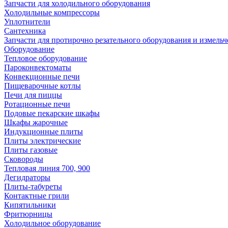
Запчасти для холодильного оборудования
Холодильные компрессоры
Уплотнители
Сантехника
Запчасти для протирочно резательного оборудования и измель
Оборудование
Тепловое оборудование
Пароконвектоматы
Конвекционные печи
Пищеварочные котлы
Печи для пиццы
Ротационные печи
Подовые пекарские шкафы
Шкафы жарочные
Индукционные плиты
Плиты электрические
Плиты газовые
Сковороды
Тепловая линия 700, 900
Дегидраторы
Плиты-табуреты
Контактные грили
Кипятильники
Фритюрницы
Холодильное оборудование