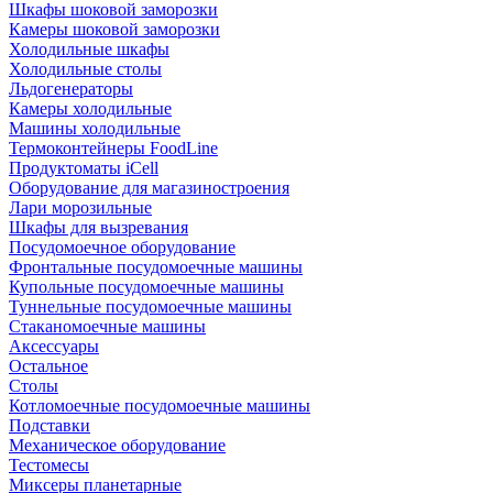
Шкафы шоковой заморозки
Камеры шоковой заморозки
Холодильные шкафы
Холодильные столы
Льдогенераторы
Камеры холодильные
Машины холодильные
Термоконтейнеры FoodLine
Продуктоматы iCell
Оборудование для магазиностроения
Лари морозильные
Шкафы для вызревания
Посудомоечное оборудование
Фронтальные посудомоечные машины
Купольные посудомоечные машины
Туннельные посудомоечные машины
Стаканомоечные машины
Аксессуары
Остальное
Столы
Котломоечные посудомоечные машины
Подставки
Механическое оборудование
Тестомесы
Миксеры планетарные