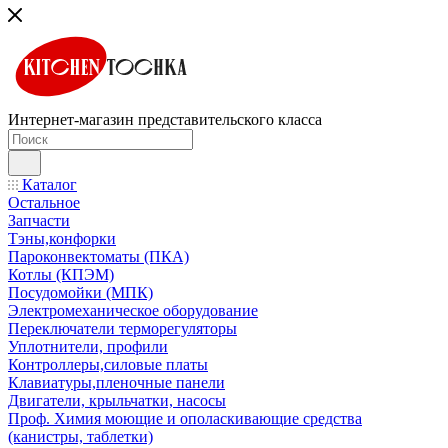
Интернет-магазин представительского класса
Каталог
Остальное
Запчасти
Тэны,конфорки
Пароконвектоматы (ПКА)
Котлы (КПЭМ)
Посудомойки (МПК)
Электромеханическое оборудование
Переключатели терморегуляторы
Уплотнители, профили
Контроллеры,силовые платы
Клавиатуры,пленочные панели
Двигатели, крыльчатки, насосы
Проф. Химия моющие и ополаскивающие средства
(канистры, таблетки)