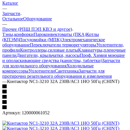
Каталог
—
Запчасти
Остальное
Оборудование
—
Прочее (РПШ ПЭП КВЭ и другое)
Тэны,конфорки
Пароконвектоматы (ПКА)
Котлы
(КПЭМ)
Посудомойки (МПК)
Электромеханическое
оборудование
Переключатели терморегуляторы
Уплотнители,
профили
Контроллеры,силовые платы
Клавиатуры,пленочные
панели
Двигатели, крыльчатки, насосы
Проф. Химия моющие
и ополаскивающие средства (канистры, таблетки)
Запчасти
для холодильного оборудования
Холодильные
компрессоры
Уплотнители
Сантехника
Запчасти для
протирочно резательного оборудования и измельчения
—
Контактор NC1-3210 32А 230В/АС3 1НО 50Гц (CHINT)
Артикул:
120000061052