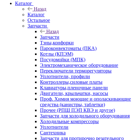
Каталог
Назад
Каталог
Остальное
Запчасти
Назад
Запчасти
Тэны,конфорки
Пароконвектоматы (ПКА)
Котлы (КПЭМ)
Посудомойки (МПК)
Электромеханическое оборудование
Переключатели терморегуляторы
Уплотнители, профили
Контроллеры,силовые платы
Клавиатуры,пленочные панели
Двигатели, крыльчатки, насосы
Проф. Химия моющие и ополаскивающие
средства (канистры, таблетки)
Прочее (РПШ ПЭП КВЭ и другое)
Запчасти для холодильного оборудования
Холодильные компрессоры
Уплотнители
Сантехника
Запчасти для протирочно резательного