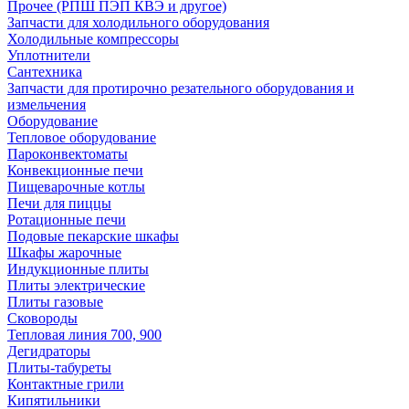
Прочее (РПШ ПЭП КВЭ и другое)
Запчасти для холодильного оборудования
Холодильные компрессоры
Уплотнители
Сантехника
Запчасти для протирочно резательного оборудования и
измельчения
Оборудование
Тепловое оборудование
Пароконвектоматы
Конвекционные печи
Пищеварочные котлы
Печи для пиццы
Ротационные печи
Подовые пекарские шкафы
Шкафы жарочные
Индукционные плиты
Плиты электрические
Плиты газовые
Сковороды
Тепловая линия 700, 900
Дегидраторы
Плиты-табуреты
Контактные грили
Кипятильники