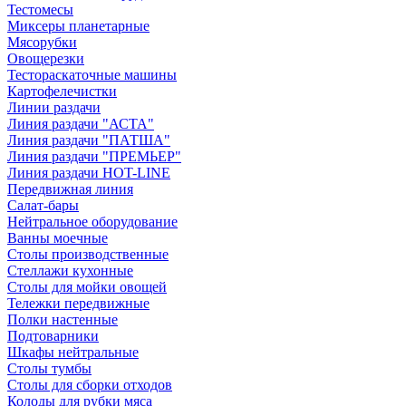
Тестомесы
Миксеры планетарные
Мясорубки
Овощерезки
Тестораскаточные машины
Картофелечистки
Линии раздачи
Линия раздачи "АСТА"
Линия раздачи "ПАТША"
Линия раздачи "ПРЕМЬЕР"
Линия раздачи HOT-LINE
Передвижная линия
Салат-бары
Нейтральное оборудование
Ванны моечные
Столы производственные
Стеллажи кухонные
Столы для мойки овощей
Тележки передвижные
Полки настенные
Подтоварники
Шкафы нейтральные
Столы тумбы
Столы для сборки отходов
Колоды для рубки мяса