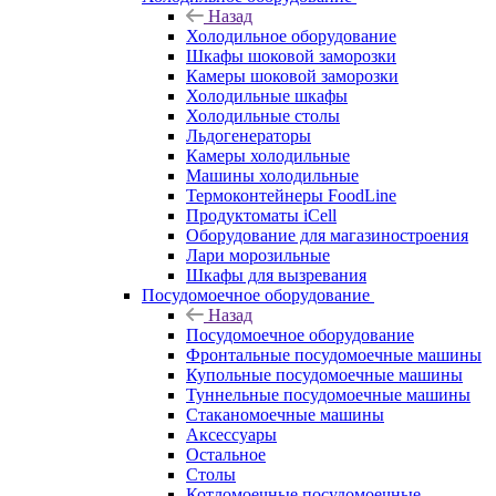
Назад
Холодильное оборудование
Шкафы шоковой заморозки
Камеры шоковой заморозки
Холодильные шкафы
Холодильные столы
Льдогенераторы
Камеры холодильные
Машины холодильные
Термоконтейнеры FoodLine
Продуктоматы iCell
Оборудование для магазиностроения
Лари морозильные
Шкафы для вызревания
Посудомоечное оборудование
Назад
Посудомоечное оборудование
Фронтальные посудомоечные машины
Купольные посудомоечные машины
Туннельные посудомоечные машины
Стаканомоечные машины
Аксессуары
Остальное
Столы
Котломоечные посудомоечные