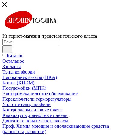
Интернет-магазин представительского класса
Каталог
Остальное
Запчасти
Тэны,конфорки
Пароконвектоматы (ПКА)
Котлы (КПЭМ)
Посудомойки (МПК)
Электромеханическое оборудование
Переключатели терморегуляторы
Уплотнители, профили
Контроллеры,силовые платы
Клавиатуры,пленочные панели
Двигатели, крыльчатки, насосы
Проф. Химия моющие и ополаскивающие средства
(канистры, таблетки)