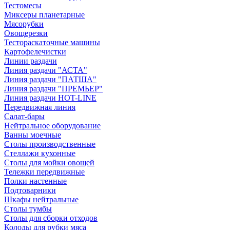
Тестомесы
Миксеры планетарные
Мясорубки
Овощерезки
Тестораскаточные машины
Картофелечистки
Линии раздачи
Линия раздачи "АСТА"
Линия раздачи "ПАТША"
Линия раздачи "ПРЕМЬЕР"
Линия раздачи HOT-LINE
Передвижная линия
Салат-бары
Нейтральное оборудование
Ванны моечные
Столы производственные
Стеллажи кухонные
Столы для мойки овощей
Тележки передвижные
Полки настенные
Подтоварники
Шкафы нейтральные
Столы тумбы
Столы для сборки отходов
Колоды для рубки мяса