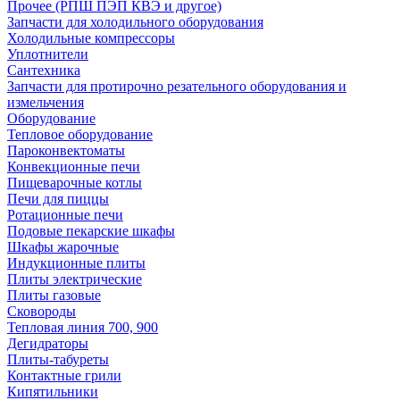
Прочее (РПШ ПЭП КВЭ и другое)
Запчасти для холодильного оборудования
Холодильные компрессоры
Уплотнители
Сантехника
Запчасти для протирочно резательного оборудования и
измельчения
Оборудование
Тепловое оборудование
Пароконвектоматы
Конвекционные печи
Пищеварочные котлы
Печи для пиццы
Ротационные печи
Подовые пекарские шкафы
Шкафы жарочные
Индукционные плиты
Плиты электрические
Плиты газовые
Сковороды
Тепловая линия 700, 900
Дегидраторы
Плиты-табуреты
Контактные грили
Кипятильники