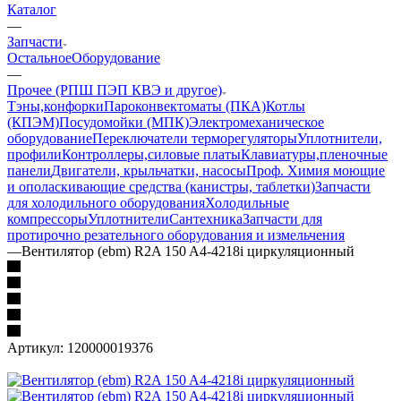
Каталог
—
Запчасти
Остальное
Оборудование
—
Прочее (РПШ ПЭП КВЭ и другое)
Тэны,конфорки
Пароконвектоматы (ПКА)
Котлы
(КПЭМ)
Посудомойки (МПК)
Электромеханическое
оборудование
Переключатели терморегуляторы
Уплотнители,
профили
Контроллеры,силовые платы
Клавиатуры,пленочные
панели
Двигатели, крыльчатки, насосы
Проф. Химия моющие
и ополаскивающие средства (канистры, таблетки)
Запчасти
для холодильного оборудования
Холодильные
компрессоры
Уплотнители
Сантехника
Запчасти для
протирочно резательного оборудования и измельчения
—
Вентилятор (ebm) R2A 150 A4-4218i циркуляционный
Артикул:
120000019376