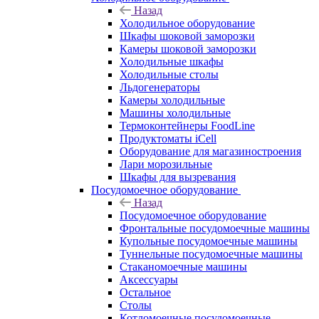
Назад
Холодильное оборудование
Шкафы шоковой заморозки
Камеры шоковой заморозки
Холодильные шкафы
Холодильные столы
Льдогенераторы
Камеры холодильные
Машины холодильные
Термоконтейнеры FoodLine
Продуктоматы iCell
Оборудование для магазиностроения
Лари морозильные
Шкафы для вызревания
Посудомоечное оборудование
Назад
Посудомоечное оборудование
Фронтальные посудомоечные машины
Купольные посудомоечные машины
Туннельные посудомоечные машины
Стаканомоечные машины
Аксессуары
Остальное
Столы
Котломоечные посудомоечные