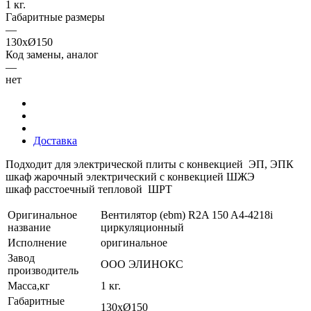
1 кг.
Габаритные размеры
—
130хØ150
Код замены, аналог
—
нет
Доставка
Подходит для электрической плиты с конвекцией ЭП, ЭПК
шкаф жарочный электрический с конвекцией ШЖЭ
шкаф расстоечный тепловой ШРТ
Оригинальное
Вентилятор (ebm) R2A 150 A4-4218i
название
циркуляционный
Исполнение
оригинальное
Завод
ООО ЭЛИНОКС
производитель
Масса,кг
1 кг.
Габаритные
130хØ150