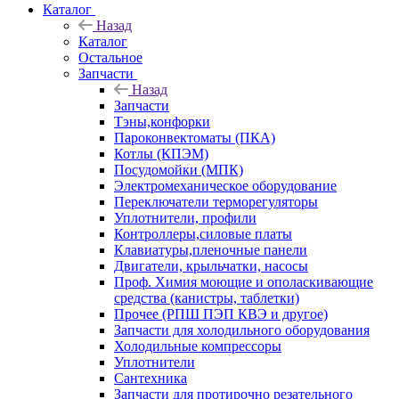
Каталог
Назад
Каталог
Остальное
Запчасти
Назад
Запчасти
Тэны,конфорки
Пароконвектоматы (ПКА)
Котлы (КПЭМ)
Посудомойки (МПК)
Электромеханическое оборудование
Переключатели терморегуляторы
Уплотнители, профили
Контроллеры,силовые платы
Клавиатуры,пленочные панели
Двигатели, крыльчатки, насосы
Проф. Химия моющие и ополаскивающие
средства (канистры, таблетки)
Прочее (РПШ ПЭП КВЭ и другое)
Запчасти для холодильного оборудования
Холодильные компрессоры
Уплотнители
Сантехника
Запчасти для протирочно резательного