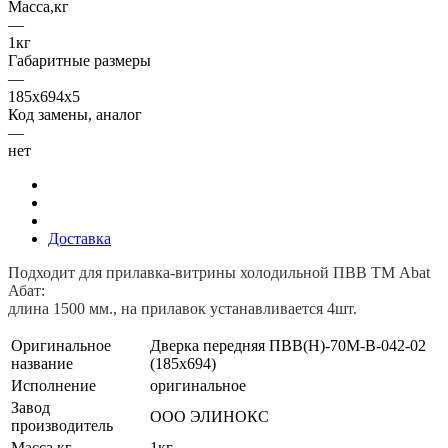
Масса,кг
—
1кг
Габаритные размеры
—
185х694х5
Код замены, аналог
—
нет
Доставка
Подходит для прилавка-витрины холодильной ПВВ ТМ Abat
Абат:
длина 1500 мм., на прилавок устанавливается 4шт.
Оригинальное
Дверка передняя ПВВ(Н)-70М-В-042-02
название
(185х694)
Исполнение
оригинальное
Завод
ООО ЭЛИНОКС
производитель
Масса,кг
1кг