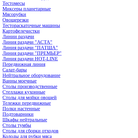
Тестомесы
Миксеры планетарные
Мясорубки
Овощерезки
Тестораскаточные машины
Картофелечистки
Линии раздачи
Линия раздачи "АСТА"
Линия раздачи "ПАТША"
Линия раздачи "ПРЕМЬЕР"
Линия раздачи HOT-LINE
Передвижная линия
Салат-бары
Нейтральное оборудование
Ванны моечные
Столы производственные
Стеллажи кухонные
Столы для мойки овощей
Тележки передвижные
Полки настенные
Подтоварники
Шкафы нейтральные
Столы тумбы
Столы для сборки отходов
Колоды для рубки мяса