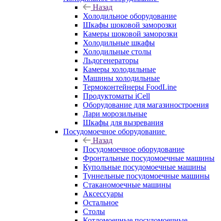
Назад
Холодильное оборудование
Шкафы шоковой заморозки
Камеры шоковой заморозки
Холодильные шкафы
Холодильные столы
Льдогенераторы
Камеры холодильные
Машины холодильные
Термоконтейнеры FoodLine
Продуктоматы iCell
Оборудование для магазиностроения
Лари морозильные
Шкафы для вызревания
Посудомоечное оборудование
Назад
Посудомоечное оборудование
Фронтальные посудомоечные машины
Купольные посудомоечные машины
Туннельные посудомоечные машины
Стаканомоечные машины
Аксессуары
Остальное
Столы
Котломоечные посудомоечные