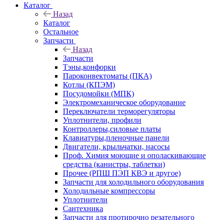
Каталог
Назад
Каталог
Остальное
Запчасти
Назад
Запчасти
Тэны,конфорки
Пароконвектоматы (ПКА)
Котлы (КПЭМ)
Посудомойки (МПК)
Электромеханическое оборудование
Переключатели терморегуляторы
Уплотнители, профили
Контроллеры,силовые платы
Клавиатуры,пленочные панели
Двигатели, крыльчатки, насосы
Проф. Химия моющие и ополаскивающие
средства (канистры, таблетки)
Прочее (РПШ ПЭП КВЭ и другое)
Запчасти для холодильного оборудования
Холодильные компрессоры
Уплотнители
Сантехника
Запчасти для протирочно резательного