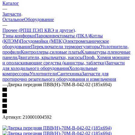
Каталог
—
Запчасти
Остальное
Оборудование
—
Прочее (РПШ ПЭП КВЭ и другое)
Тэны,конфорки
Пароконвектоматы (ПКА)
Котлы
(КПЭМ)
Посудомойки (МПК)
Электромеханическое
оборудование
Переключатели терморегуляторы
Уплотнители,
профили
Контроллеры,силовые платы
Клавиатуры,пленочные
панели
Двигатели, крыльчатки, насосы
Проф. Химия моющие
и ополаскивающие средства (канистры, таблетки)
Запчасти
для холодильного оборудования
Холодильные
компрессоры
Уплотнители
Сантехника
Запчасти для
протирочно резательного оборудования и измельчения
—
Дверка передняя ПВВ(Н)-70М-В-042-02 (185х694)
Артикул:
210001004592