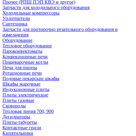
Прочее (РПШ ПЭП КВЭ и другое)
Запчасти для холодильного оборудования
Холодильные компрессоры
Уплотнители
Сантехника
Запчасти для протирочно резательного оборудования и
измельчения
Оборудование
Тепловое оборудование
Пароконвектоматы
Конвекционные печи
Пищеварочные котлы
Печи для пиццы
Ротационные печи
Подовые пекарские шкафы
Шкафы жарочные
Индукционные плиты
Плиты электрические
Плиты газовые
Сковороды
Тепловая линия 700, 900
Дегидраторы
Плиты-табуреты
Контактные грили
Кипятильники