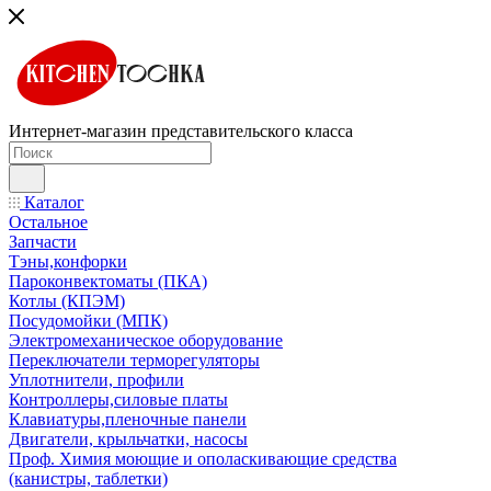
Интернет-магазин представительского класса
Каталог
Остальное
Запчасти
Тэны,конфорки
Пароконвектоматы (ПКА)
Котлы (КПЭМ)
Посудомойки (МПК)
Электромеханическое оборудование
Переключатели терморегуляторы
Уплотнители, профили
Контроллеры,силовые платы
Клавиатуры,пленочные панели
Двигатели, крыльчатки, насосы
Проф. Химия моющие и ополаскивающие средства
(канистры, таблетки)