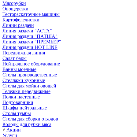
Мясорубки
Овощерезки
Тестораскаточные машины
Картофелечистки
Линии раздачи
Линия раздачи "АСТА"
Линия раздачи "ПАТША"
Линия раздачи "ПРЕМЬЕР"
Линия раздачи HOT-LINE
Передвижная линия
Салат-бары
Нейтральное оборудование
Ванны моечные
Столы производственные
Стеллажи кухонные
Столы для мойки овощей
Тележки передвижные
Полки настенные
Подтоварники
Шкафы нейтральные
Столы тумбы
Столы для сборки отходов
Колоды для рубки мяса
Акции
Услуги