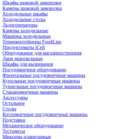
Шкафы шоковой заморозки
Камеры шоковой заморозки
Холодильные шкафы
Холодильные столы
Льдогенераторы
Камеры холодильные
Машины холодильные
Термоконтейнеры FoodLine
Продуктоматы iCell
Оборудование для магазиностроения
Лари морозильные
Шкафы для вызревания
Посудомоечное оборудование
Фронтальные посудомоечные машины
Купольные посудомоечные машины
Туннельные посудомоечные машины
Стаканомоечные машины
Аксессуары
Остальное
Столы
Котломоечные посудомоечные машины
Подставки
Механическое оборудование
Тестомесы
Миксеры планетарные