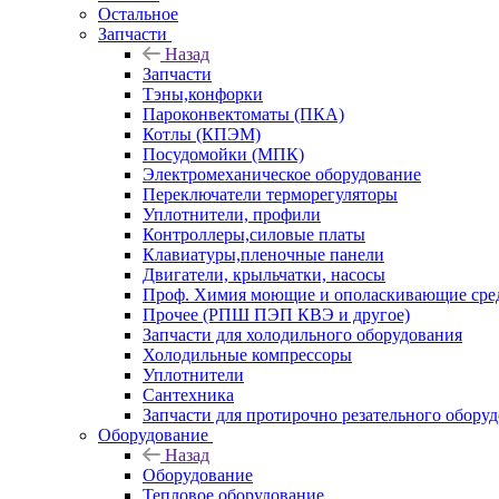
Остальное
Запчасти
Назад
Запчасти
Тэны,конфорки
Пароконвектоматы (ПКА)
Котлы (КПЭМ)
Посудомойки (МПК)
Электромеханическое оборудование
Переключатели терморегуляторы
Уплотнители, профили
Контроллеры,силовые платы
Клавиатуры,пленочные панели
Двигатели, крыльчатки, насосы
Проф. Химия моющие и ополаскивающие средс
Прочее (РПШ ПЭП КВЭ и другое)
Запчасти для холодильного оборудования
Холодильные компрессоры
Уплотнители
Сантехника
Запчасти для протирочно резательного обору
Оборудование
Назад
Оборудование
Тепловое оборудование