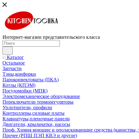
Интернет-магазин представительского класса
Каталог
Остальное
Запчасти
Тэны,конфорки
Пароконвектоматы (ПКА)
Котлы (КПЭМ)
Посудомойки (МПК)
Электромеханическое оборудование
Переключатели терморегуляторы
Уплотнители, профили
Контроллеры,силовые платы
Клавиатуры,пленочные панели
Двигатели, крыльчатки, насосы
Проф. Химия моющие и ополаскивающие средства (канистры, 
Прочее (РПШ ПЭП КВЭ и другое)