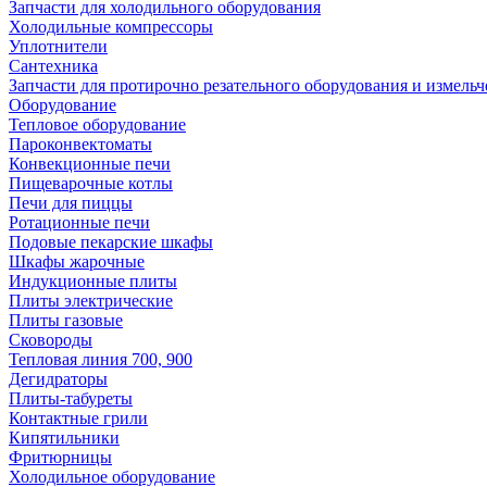
Запчасти для холодильного оборудования
Холодильные компрессоры
Уплотнители
Сантехника
Запчасти для протирочно резательного оборудования и измель
Оборудование
Тепловое оборудование
Пароконвектоматы
Конвекционные печи
Пищеварочные котлы
Печи для пиццы
Ротационные печи
Подовые пекарские шкафы
Шкафы жарочные
Индукционные плиты
Плиты электрические
Плиты газовые
Сковороды
Тепловая линия 700, 900
Дегидраторы
Плиты-табуреты
Контактные грили
Кипятильники
Фритюрницы
Холодильное оборудование