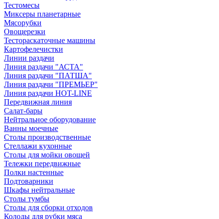
Тестомесы
Миксеры планетарные
Мясорубки
Овощерезки
Тестораскаточные машины
Картофелечистки
Линии раздачи
Линия раздачи "АСТА"
Линия раздачи "ПАТША"
Линия раздачи "ПРЕМЬЕР"
Линия раздачи HOT-LINE
Передвижная линия
Салат-бары
Нейтральное оборудование
Ванны моечные
Столы производственные
Стеллажи кухонные
Столы для мойки овощей
Тележки передвижные
Полки настенные
Подтоварники
Шкафы нейтральные
Столы тумбы
Столы для сборки отходов
Колоды для рубки мяса