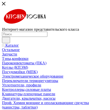
Интернет-магазин представительского класса
Каталог
Остальное
Запчасти
Тэны,конфорки
Пароконвектоматы (ПКА)
Котлы (КПЭМ)
Посудомойки (МПК)
Электромеханическое оборудование
Переключатели терморегуляторы
Уплотнители, профили
Контроллеры,силовые платы
Клавиатуры,пленочные панели
Двигатели, крыльчатки, насосы
Проф. Химия моющие и ополаскивающие средства
(канистры, таблетки)