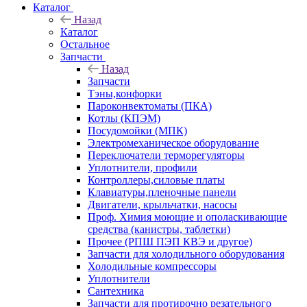
Каталог
Назад
Каталог
Остальное
Запчасти
Назад
Запчасти
Тэны,конфорки
Пароконвектоматы (ПКА)
Котлы (КПЭМ)
Посудомойки (МПК)
Электромеханическое оборудование
Переключатели терморегуляторы
Уплотнители, профили
Контроллеры,силовые платы
Клавиатуры,пленочные панели
Двигатели, крыльчатки, насосы
Проф. Химия моющие и ополаскивающие
средства (канистры, таблетки)
Прочее (РПШ ПЭП КВЭ и другое)
Запчасти для холодильного оборудования
Холодильные компрессоры
Уплотнители
Сантехника
Запчасти для протирочно резательного