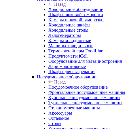
Назад
Холодильное оборудование
Шкафы шоковой заморозки
Камеры шоковой заморозки
Холодильные шкафы
Холодильные столы
Льдогенераторы
Камеры холодильные
Машины холодильные
Термоконтейнеры FoodLine
Продуктоматы iCell
Оборудование для магазиностроения
Лари морозильные
Шкафы для вызревания
Посудомоечное оборудование
Назад
Посудомоечное оборудование
Фронтальные посудомоечные машины
Купольные посудомоечные машины
Туннельные посудомоечные машины
Стаканомоечные машины
Аксессуары
Остальное
Столы
Котломоечные посудомоечные