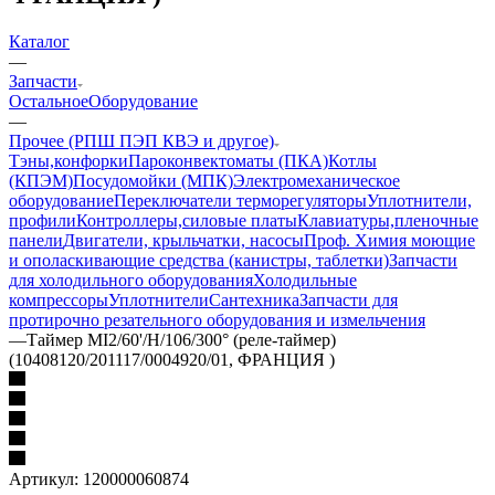
Каталог
—
Запчасти
Остальное
Оборудование
—
Прочее (РПШ ПЭП КВЭ и другое)
Тэны,конфорки
Пароконвектоматы (ПКА)
Котлы
(КПЭМ)
Посудомойки (МПК)
Электромеханическое
оборудование
Переключатели терморегуляторы
Уплотнители,
профили
Контроллеры,силовые платы
Клавиатуры,пленочные
панели
Двигатели, крыльчатки, насосы
Проф. Химия моющие
и ополаскивающие средства (канистры, таблетки)
Запчасти
для холодильного оборудования
Холодильные
компрессоры
Уплотнители
Сантехника
Запчасти для
протирочно резательного оборудования и измельчения
—
Таймер MI2/60'/H/106/300° (реле-таймер)
(10408120/201117/0004920/01, ФРАНЦИЯ )
Артикул:
120000060874