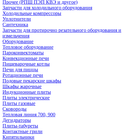
Прочее (РПШ ПЭП КВЭ и другое)
Запчасти для холодильного оборудования
Холодильные компрессоры
Уплотнители
Сантехника
Запчасти для протирочно резательного оборудования и
измельчения
Оборудование
Тепловое оборудование
Пароконвектоматы
Конвекционные печи
Пищеварочные котлы
Печи для пиццы
Ротационные печи
Подовые пекарские шкафы
Шкафы жарочные
Индукционные плиты
Плиты электрические
Плиты газовые
Сковороды
Тепловая линия 700, 900
Дегидраторы
Плиты-табуреты
Контактные грили
Кипятильники