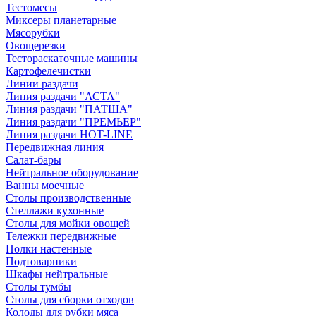
Тестомесы
Миксеры планетарные
Мясорубки
Овощерезки
Тестораскаточные машины
Картофелечистки
Линии раздачи
Линия раздачи "АСТА"
Линия раздачи "ПАТША"
Линия раздачи "ПРЕМЬЕР"
Линия раздачи HOT-LINE
Передвижная линия
Салат-бары
Нейтральное оборудование
Ванны моечные
Столы производственные
Стеллажи кухонные
Столы для мойки овощей
Тележки передвижные
Полки настенные
Подтоварники
Шкафы нейтральные
Столы тумбы
Столы для сборки отходов
Колоды для рубки мяса