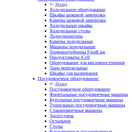
Назад
Холодильное оборудование
Шкафы шоковой заморозки
Камеры шоковой заморозки
Холодильные шкафы
Холодильные столы
Льдогенераторы
Камеры холодильные
Машины холодильные
Термоконтейнеры FoodLine
Продуктоматы iCell
Оборудование для магазиностроения
Лари морозильные
Шкафы для вызревания
Посудомоечное оборудование
Назад
Посудомоечное оборудование
Фронтальные посудомоечные машины
Купольные посудомоечные машины
Туннельные посудомоечные машины
Стаканомоечные машины
Аксессуары
Остальное
Столы
Котломоечные посудомоечные