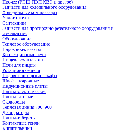
Прочее (РПШ ПЭП КВЭ и другое)
Запчасти для холодильного оборудования
Холодильные компрессоры
Уплотнители
Сантехника
Запчасти для протирочно резательного оборудования и
измельчения
Оборудование
Тепловое оборудование
Пароконвектоматы
Конвекционные печи
Пищеварочные котлы
Печи для пиццы
Ротационные печи
Подовые пекарские шкафы
Шкафы жарочные
Индукционные плиты
Плиты электрические
Плиты газовые
Сковороды
Тепловая линия 700, 900
Дегидраторы
Плиты-табуреты
Контактные грили
Кипятильники