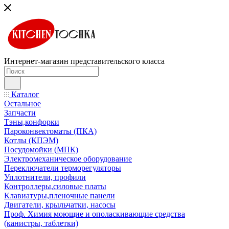
Интернет-магазин представительского класса
Каталог
Остальное
Запчасти
Тэны,конфорки
Пароконвектоматы (ПКА)
Котлы (КПЭМ)
Посудомойки (МПК)
Электромеханическое оборудование
Переключатели терморегуляторы
Уплотнители, профили
Контроллеры,силовые платы
Клавиатуры,пленочные панели
Двигатели, крыльчатки, насосы
Проф. Химия моющие и ополаскивающие средства
(канистры, таблетки)