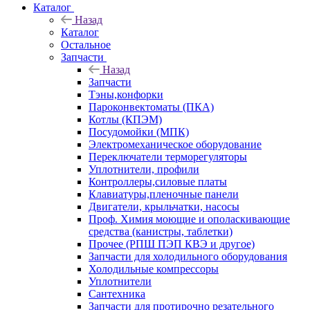
Каталог
Назад
Каталог
Остальное
Запчасти
Назад
Запчасти
Тэны,конфорки
Пароконвектоматы (ПКА)
Котлы (КПЭМ)
Посудомойки (МПК)
Электромеханическое оборудование
Переключатели терморегуляторы
Уплотнители, профили
Контроллеры,силовые платы
Клавиатуры,пленочные панели
Двигатели, крыльчатки, насосы
Проф. Химия моющие и ополаскивающие
средства (канистры, таблетки)
Прочее (РПШ ПЭП КВЭ и другое)
Запчасти для холодильного оборудования
Холодильные компрессоры
Уплотнители
Сантехника
Запчасти для протирочно резательного