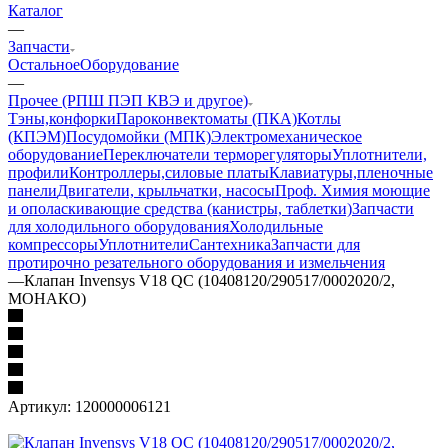
Каталог
—
Запчасти
Остальное
Оборудование
—
Прочее (РПШ ПЭП КВЭ и другое)
Тэны,конфорки
Пароконвектоматы (ПКА)
Котлы
(КПЭМ)
Посудомойки (МПК)
Электромеханическое
оборудование
Переключатели терморегуляторы
Уплотнители,
профили
Контроллеры,силовые платы
Клавиатуры,пленочные
панели
Двигатели, крыльчатки, насосы
Проф. Химия моющие
и ополаскивающие средства (канистры, таблетки)
Запчасти
для холодильного оборудования
Холодильные
компрессоры
Уплотнители
Сантехника
Запчасти для
протирочно резательного оборудования и измельчения
—
Клапан Invensys V18 QC (10408120/290517/0002020/2,
МОНАКО)
Артикул:
120000006121