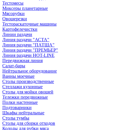
Тестомесы
Миксеры планетарные
Мясорубки
Овощерезки
Тестораскаточные машины
Картофелечистки
Линии раздачи
Линия раздачи "АСТА"
Линия раздачи "ПАТША"
Линия раздачи "ПРЕМЬЕР"
Линия раздачи HOT-LINE
Передвижная линия
Салат-бары
Нейтральное оборудование
Ванны моечные
Столы производственные
Стеллажи кухонные
Столы для мойки овощей
Тележки передвижные
Полки настенные
Подтоварники
Шкафы нейтральные
Столы тумбы
Столы для сборки отходов
Колоды для рубки мяса