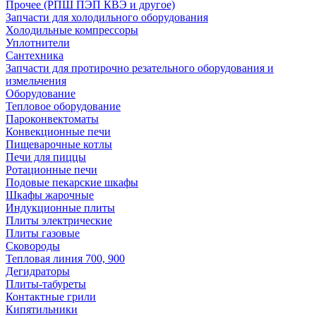
Прочее (РПШ ПЭП КВЭ и другое)
Запчасти для холодильного оборудования
Холодильные компрессоры
Уплотнители
Сантехника
Запчасти для протирочно резательного оборудования и
измельчения
Оборудование
Тепловое оборудование
Пароконвектоматы
Конвекционные печи
Пищеварочные котлы
Печи для пиццы
Ротационные печи
Подовые пекарские шкафы
Шкафы жарочные
Индукционные плиты
Плиты электрические
Плиты газовые
Сковороды
Тепловая линия 700, 900
Дегидраторы
Плиты-табуреты
Контактные грили
Кипятильники