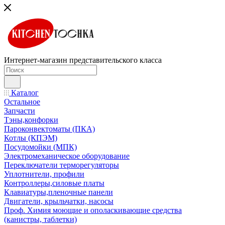
Интернет-магазин представительского класса
Каталог
Остальное
Запчасти
Тэны,конфорки
Пароконвектоматы (ПКА)
Котлы (КПЭМ)
Посудомойки (МПК)
Электромеханическое оборудование
Переключатели терморегуляторы
Уплотнители, профили
Контроллеры,силовые платы
Клавиатуры,пленочные панели
Двигатели, крыльчатки, насосы
Проф. Химия моющие и ополаскивающие средства
(канистры, таблетки)