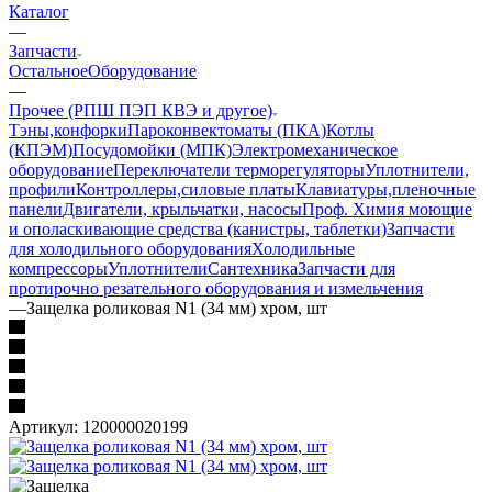
Каталог
—
Запчасти
Остальное
Оборудование
—
Прочее (РПШ ПЭП КВЭ и другое)
Тэны,конфорки
Пароконвектоматы (ПКА)
Котлы
(КПЭМ)
Посудомойки (МПК)
Электромеханическое
оборудование
Переключатели терморегуляторы
Уплотнители,
профили
Контроллеры,силовые платы
Клавиатуры,пленочные
панели
Двигатели, крыльчатки, насосы
Проф. Химия моющие
и ополаскивающие средства (канистры, таблетки)
Запчасти
для холодильного оборудования
Холодильные
компрессоры
Уплотнители
Сантехника
Запчасти для
протирочно резательного оборудования и измельчения
—
Защелка роликовая N1 (34 мм) хром, шт
Артикул:
120000020199