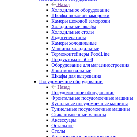
Назад
Холодильное оборудование
Шкафы шоковой заморозки
Камеры шоковой заморозки
Холодильные шкафы
Холодильные столы
Льдогенераторы
Камеры холодильные
Машины холодильные
Термоконтейнеры FoodLine
Продуктоматы iCell
Оборудование для магазиностроения
Лари морозильные
Шкафы для вызревания
Посудомоечное оборудование
Назад
Посудомоечное оборудование
Фронтальные посудомоечные машины
Купольные посудомоечные машины
Туннельные посудомоечные машины
Стаканомоечные машины
Аксессуары
Остальное
Столы
Котломоечные посудомоечные