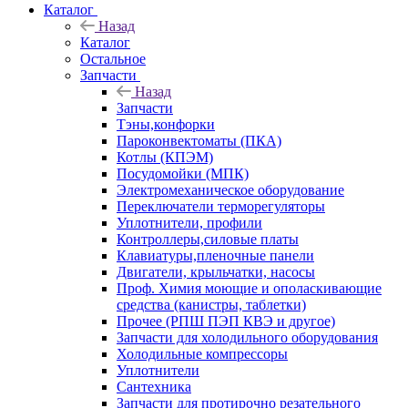
Каталог
Назад
Каталог
Остальное
Запчасти
Назад
Запчасти
Тэны,конфорки
Пароконвектоматы (ПКА)
Котлы (КПЭМ)
Посудомойки (МПК)
Электромеханическое оборудование
Переключатели терморегуляторы
Уплотнители, профили
Контроллеры,силовые платы
Клавиатуры,пленочные панели
Двигатели, крыльчатки, насосы
Проф. Химия моющие и ополаскивающие
средства (канистры, таблетки)
Прочее (РПШ ПЭП КВЭ и другое)
Запчасти для холодильного оборудования
Холодильные компрессоры
Уплотнители
Сантехника
Запчасти для протирочно резательного