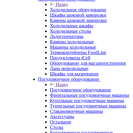
Назад
Холодильное оборудование
Шкафы шоковой заморозки
Камеры шоковой заморозки
Холодильные шкафы
Холодильные столы
Льдогенераторы
Камеры холодильные
Машины холодильные
Термоконтейнеры FoodLine
Продуктоматы iCell
Оборудование для магазиностроения
Лари морозильные
Шкафы для вызревания
Посудомоечное оборудование
Назад
Посудомоечное оборудование
Фронтальные посудомоечные машины
Купольные посудомоечные машины
Туннельные посудомоечные машины
Стаканомоечные машины
Аксессуары
Остальное
Столы
Котломоечные посудомоечные