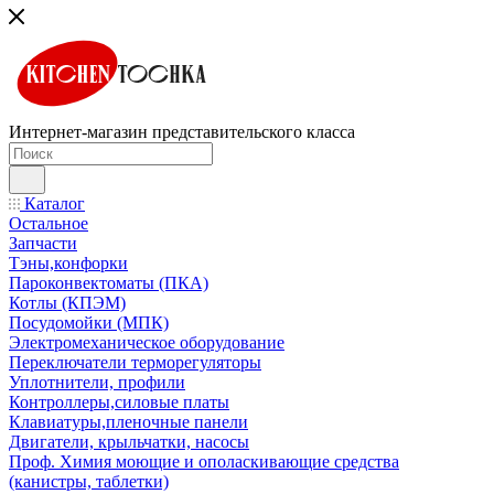
Интернет-магазин представительского класса
Каталог
Остальное
Запчасти
Тэны,конфорки
Пароконвектоматы (ПКА)
Котлы (КПЭМ)
Посудомойки (МПК)
Электромеханическое оборудование
Переключатели терморегуляторы
Уплотнители, профили
Контроллеры,силовые платы
Клавиатуры,пленочные панели
Двигатели, крыльчатки, насосы
Проф. Химия моющие и ополаскивающие средства
(канистры, таблетки)