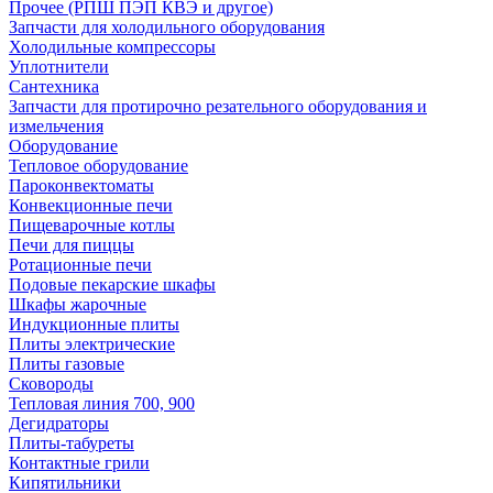
Прочее (РПШ ПЭП КВЭ и другое)
Запчасти для холодильного оборудования
Холодильные компрессоры
Уплотнители
Сантехника
Запчасти для протирочно резательного оборудования и
измельчения
Оборудование
Тепловое оборудование
Пароконвектоматы
Конвекционные печи
Пищеварочные котлы
Печи для пиццы
Ротационные печи
Подовые пекарские шкафы
Шкафы жарочные
Индукционные плиты
Плиты электрические
Плиты газовые
Сковороды
Тепловая линия 700, 900
Дегидраторы
Плиты-табуреты
Контактные грили
Кипятильники