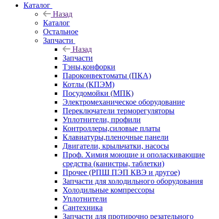
Каталог
Назад
Каталог
Остальное
Запчасти
Назад
Запчасти
Тэны,конфорки
Пароконвектоматы (ПКА)
Котлы (КПЭМ)
Посудомойки (МПК)
Электромеханическое оборудование
Переключатели терморегуляторы
Уплотнители, профили
Контроллеры,силовые платы
Клавиатуры,пленочные панели
Двигатели, крыльчатки, насосы
Проф. Химия моющие и ополаскивающие
средства (канистры, таблетки)
Прочее (РПШ ПЭП КВЭ и другое)
Запчасти для холодильного оборудования
Холодильные компрессоры
Уплотнители
Сантехника
Запчасти для протирочно резательного