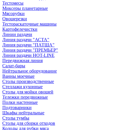
Тестомесы
Миксеры планетарные
Мясорубки
Овощерезки
Тестораскаточные машины
Картофелечистки
Линии раздачи
Линия раздачи "АСТА"
Линия раздачи "ПАТША"
Линия раздачи "ПРЕМЬЕР"
Линия раздачи HOT-LINE
Передвижная линия
Салат-бары
Нейтральное оборудование
Ванны моечные
Столы производственные
Стеллажи кухонные
Столы для мойки овощей
Тележки передвижные
Полки настенные
Подтоварники
Шкафы нейтральные
Столы тумбы
Столы для сборки отходов
Колоды для рубки мяса