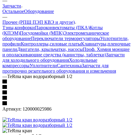
—
Запчасти
Остальное
Оборудование
—
Прочее (РПШ ПЭП КВЭ и другое)
Тэны,конфорки
Пароконвектоматы (ПКА)
Котлы
(КПЭМ)
Посудомойки (МПК)
Электромеханическое
оборудование
Переключатели терморегуляторы
Уплотнители,
профили
Контроллеры,силовые платы
Клавиатуры,пленочные
панели
Двигатели, крыльчатки, насосы
Проф. Химия моющие
и ополаскивающие средства (канистры, таблетки)
Запчасти
для холодильного оборудования
Холодильные
компрессоры
Уплотнители
Сантехника
Запчасти для
протирочно резательного оборудования и измельчения
—
TeRma кран водоразборный 1/2
Артикул:
120000025986