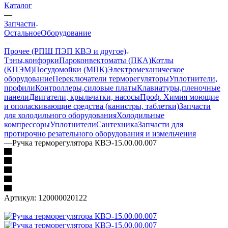
Каталог
—
Запчасти
Остальное
Оборудование
—
Прочее (РПШ ПЭП КВЭ и другое)
Тэны,конфорки
Пароконвектоматы (ПКА)
Котлы
(КПЭМ)
Посудомойки (МПК)
Электромеханическое
оборудование
Переключатели терморегуляторы
Уплотнители,
профили
Контроллеры,силовые платы
Клавиатуры,пленочные
панели
Двигатели, крыльчатки, насосы
Проф. Химия моющие
и ополаскивающие средства (канистры, таблетки)
Запчасти
для холодильного оборудования
Холодильные
компрессоры
Уплотнители
Сантехника
Запчасти для
протирочно резательного оборудования и измельчения
—
Ручка терморегулятора КВЭ-15.00.00.007
Артикул:
120000020122