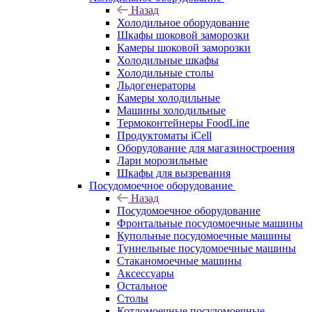
Назад
Холодильное оборудование
Шкафы шоковой заморозки
Камеры шоковой заморозки
Холодильные шкафы
Холодильные столы
Льдогенераторы
Камеры холодильные
Машины холодильные
Термоконтейнеры FoodLine
Продуктоматы iCell
Оборудование для магазиностроения
Лари морозильные
Шкафы для вызревания
Посудомоечное оборудование
Назад
Посудомоечное оборудование
Фронтальные посудомоечные машины
Купольные посудомоечные машины
Туннельные посудомоечные машины
Стаканомоечные машины
Аксессуары
Остальное
Столы
Котломоечные посудомоечные