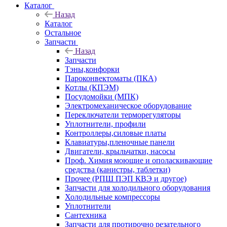
Каталог
Назад
Каталог
Остальное
Запчасти
Назад
Запчасти
Тэны,конфорки
Пароконвектоматы (ПКА)
Котлы (КПЭМ)
Посудомойки (МПК)
Электромеханическое оборудование
Переключатели терморегуляторы
Уплотнители, профили
Контроллеры,силовые платы
Клавиатуры,пленочные панели
Двигатели, крыльчатки, насосы
Проф. Химия моющие и ополаскивающие
средства (канистры, таблетки)
Прочее (РПШ ПЭП КВЭ и другое)
Запчасти для холодильного оборудования
Холодильные компрессоры
Уплотнители
Сантехника
Запчасти для протирочно резательного