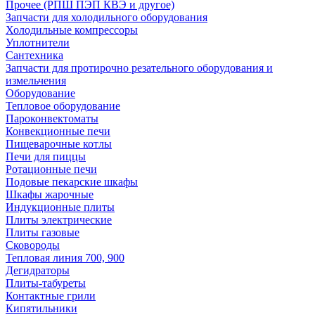
Прочее (РПШ ПЭП КВЭ и другое)
Запчасти для холодильного оборудования
Холодильные компрессоры
Уплотнители
Сантехника
Запчасти для протирочно резательного оборудования и
измельчения
Оборудование
Тепловое оборудование
Пароконвектоматы
Конвекционные печи
Пищеварочные котлы
Печи для пиццы
Ротационные печи
Подовые пекарские шкафы
Шкафы жарочные
Индукционные плиты
Плиты электрические
Плиты газовые
Сковороды
Тепловая линия 700, 900
Дегидраторы
Плиты-табуреты
Контактные грили
Кипятильники