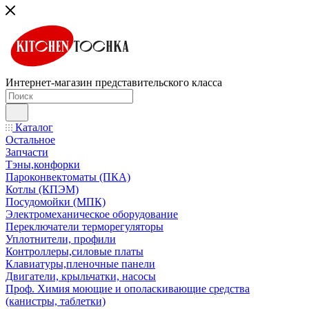
Интернет-магазин представительского класса
Каталог
Остальное
Запчасти
Тэны,конфорки
Пароконвектоматы (ПКА)
Котлы (КПЭМ)
Посудомойки (МПК)
Электромеханическое оборудование
Переключатели терморегуляторы
Уплотнители, профили
Контроллеры,силовые платы
Клавиатуры,пленочные панели
Двигатели, крыльчатки, насосы
Проф. Химия моющие и ополаскивающие средства
(канистры, таблетки)