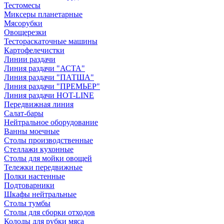
Тестомесы
Миксеры планетарные
Мясорубки
Овощерезки
Тестораскаточные машины
Картофелечистки
Линии раздачи
Линия раздачи "АСТА"
Линия раздачи "ПАТША"
Линия раздачи "ПРЕМЬЕР"
Линия раздачи HOT-LINE
Передвижная линия
Салат-бары
Нейтральное оборудование
Ванны моечные
Столы производственные
Стеллажи кухонные
Столы для мойки овощей
Тележки передвижные
Полки настенные
Подтоварники
Шкафы нейтральные
Столы тумбы
Столы для сборки отходов
Колоды для рубки мяса