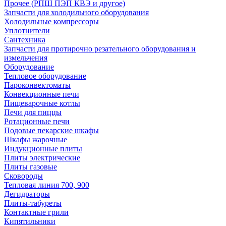
Прочее (РПШ ПЭП КВЭ и другое)
Запчасти для холодильного оборудования
Холодильные компрессоры
Уплотнители
Сантехника
Запчасти для протирочно резательного оборудования и
измельчения
Оборудование
Тепловое оборудование
Пароконвектоматы
Конвекционные печи
Пищеварочные котлы
Печи для пиццы
Ротационные печи
Подовые пекарские шкафы
Шкафы жарочные
Индукционные плиты
Плиты электрические
Плиты газовые
Сковороды
Тепловая линия 700, 900
Дегидраторы
Плиты-табуреты
Контактные грили
Кипятильники