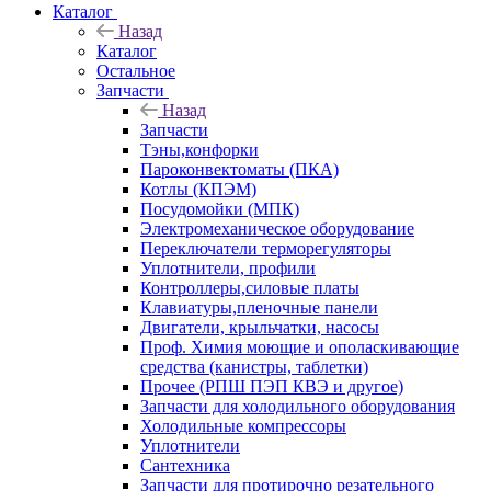
Каталог
Назад
Каталог
Остальное
Запчасти
Назад
Запчасти
Тэны,конфорки
Пароконвектоматы (ПКА)
Котлы (КПЭМ)
Посудомойки (МПК)
Электромеханическое оборудование
Переключатели терморегуляторы
Уплотнители, профили
Контроллеры,силовые платы
Клавиатуры,пленочные панели
Двигатели, крыльчатки, насосы
Проф. Химия моющие и ополаскивающие
средства (канистры, таблетки)
Прочее (РПШ ПЭП КВЭ и другое)
Запчасти для холодильного оборудования
Холодильные компрессоры
Уплотнители
Сантехника
Запчасти для протирочно резательного