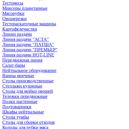
Тестомесы
Миксеры планетарные
Мясорубки
Овощерезки
Тестораскаточные машины
Картофелечистки
Линии раздачи
Линия раздачи "АСТА"
Линия раздачи "ПАТША"
Линия раздачи "ПРЕМЬЕР"
Линия раздачи HOT-LINE
Передвижная линия
Салат-бары
Нейтральное оборудование
Ванны моечные
Столы производственные
Стеллажи кухонные
Столы для мойки овощей
Тележки передвижные
Полки настенные
Подтоварники
Шкафы нейтральные
Столы тумбы
Столы для сборки отходов
Колоды для рубки мяса