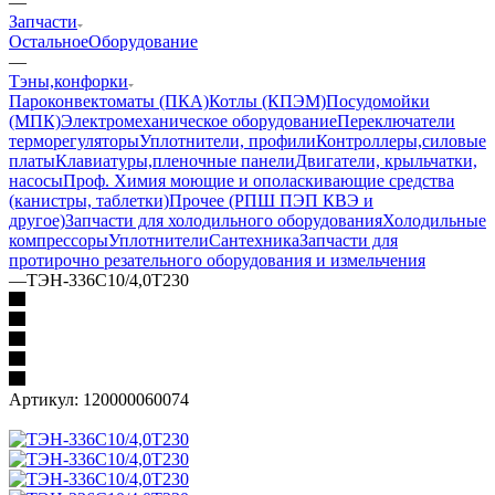
—
Запчасти
Остальное
Оборудование
—
Тэны,конфорки
Пароконвектоматы (ПКА)
Котлы (КПЭМ)
Посудомойки
(МПК)
Электромеханическое оборудование
Переключатели
терморегуляторы
Уплотнители, профили
Контроллеры,силовые
платы
Клавиатуры,пленочные панели
Двигатели, крыльчатки,
насосы
Проф. Химия моющие и ополаскивающие средства
(канистры, таблетки)
Прочее (РПШ ПЭП КВЭ и
другое)
Запчасти для холодильного оборудования
Холодильные
компрессоры
Уплотнители
Сантехника
Запчасти для
протирочно резательного оборудования и измельчения
—
ТЭН-336С10/4,0Т230
Артикул:
120000060074