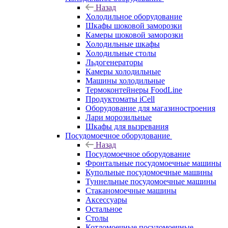
Назад
Холодильное оборудование
Шкафы шоковой заморозки
Камеры шоковой заморозки
Холодильные шкафы
Холодильные столы
Льдогенераторы
Камеры холодильные
Машины холодильные
Термоконтейнеры FoodLine
Продуктоматы iCell
Оборудование для магазиностроения
Лари морозильные
Шкафы для вызревания
Посудомоечное оборудование
Назад
Посудомоечное оборудование
Фронтальные посудомоечные машины
Купольные посудомоечные машины
Туннельные посудомоечные машины
Стаканомоечные машины
Аксессуары
Остальное
Столы
Котломоечные посудомоечные