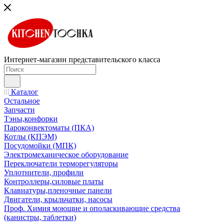
Интернет-магазин представительского класса
Каталог
Остальное
Запчасти
Тэны,конфорки
Пароконвектоматы (ПКА)
Котлы (КПЭМ)
Посудомойки (МПК)
Электромеханическое оборудование
Переключатели терморегуляторы
Уплотнители, профили
Контроллеры,силовые платы
Клавиатуры,пленочные панели
Двигатели, крыльчатки, насосы
Проф. Химия моющие и ополаскивающие средства
(канистры, таблетки)