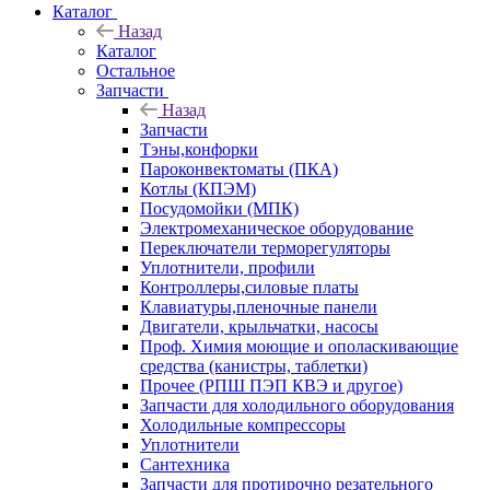
Каталог
Назад
Каталог
Остальное
Запчасти
Назад
Запчасти
Тэны,конфорки
Пароконвектоматы (ПКА)
Котлы (КПЭМ)
Посудомойки (МПК)
Электромеханическое оборудование
Переключатели терморегуляторы
Уплотнители, профили
Контроллеры,силовые платы
Клавиатуры,пленочные панели
Двигатели, крыльчатки, насосы
Проф. Химия моющие и ополаскивающие
средства (канистры, таблетки)
Прочее (РПШ ПЭП КВЭ и другое)
Запчасти для холодильного оборудования
Холодильные компрессоры
Уплотнители
Сантехника
Запчасти для протирочно резательного