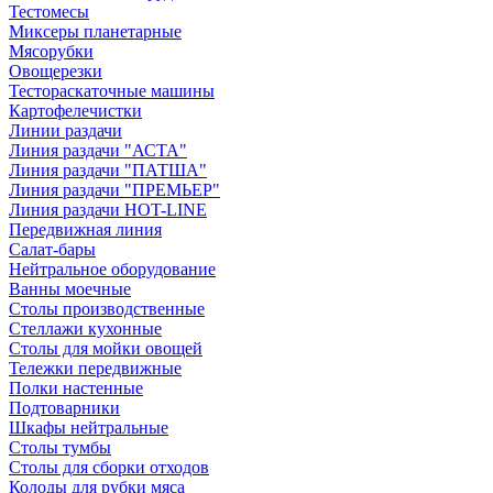
Тестомесы
Миксеры планетарные
Мясорубки
Овощерезки
Тестораскаточные машины
Картофелечистки
Линии раздачи
Линия раздачи "АСТА"
Линия раздачи "ПАТША"
Линия раздачи "ПРЕМЬЕР"
Линия раздачи HOT-LINE
Передвижная линия
Салат-бары
Нейтральное оборудование
Ванны моечные
Столы производственные
Стеллажи кухонные
Столы для мойки овощей
Тележки передвижные
Полки настенные
Подтоварники
Шкафы нейтральные
Столы тумбы
Столы для сборки отходов
Колоды для рубки мяса