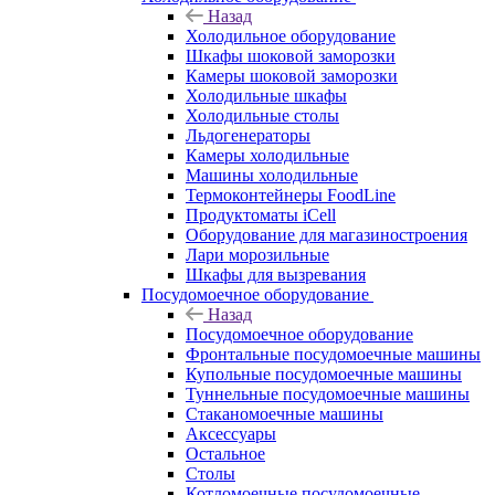
Назад
Холодильное оборудование
Шкафы шоковой заморозки
Камеры шоковой заморозки
Холодильные шкафы
Холодильные столы
Льдогенераторы
Камеры холодильные
Машины холодильные
Термоконтейнеры FoodLine
Продуктоматы iCell
Оборудование для магазиностроения
Лари морозильные
Шкафы для вызревания
Посудомоечное оборудование
Назад
Посудомоечное оборудование
Фронтальные посудомоечные машины
Купольные посудомоечные машины
Туннельные посудомоечные машины
Стаканомоечные машины
Аксессуары
Остальное
Столы
Котломоечные посудомоечные