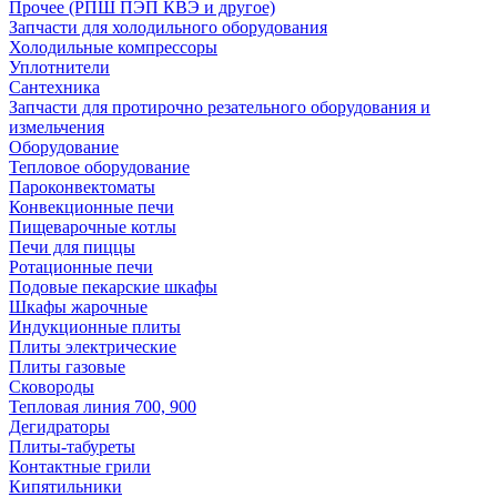
Прочее (РПШ ПЭП КВЭ и другое)
Запчасти для холодильного оборудования
Холодильные компрессоры
Уплотнители
Сантехника
Запчасти для протирочно резательного оборудования и
измельчения
Оборудование
Тепловое оборудование
Пароконвектоматы
Конвекционные печи
Пищеварочные котлы
Печи для пиццы
Ротационные печи
Подовые пекарские шкафы
Шкафы жарочные
Индукционные плиты
Плиты электрические
Плиты газовые
Сковороды
Тепловая линия 700, 900
Дегидраторы
Плиты-табуреты
Контактные грили
Кипятильники