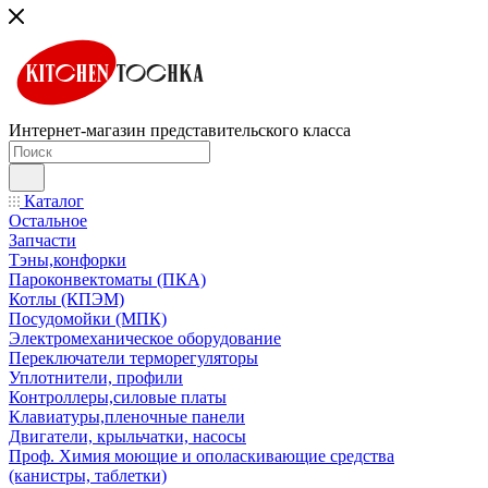
Интернет-магазин представительского класса
Каталог
Остальное
Запчасти
Тэны,конфорки
Пароконвектоматы (ПКА)
Котлы (КПЭМ)
Посудомойки (МПК)
Электромеханическое оборудование
Переключатели терморегуляторы
Уплотнители, профили
Контроллеры,силовые платы
Клавиатуры,пленочные панели
Двигатели, крыльчатки, насосы
Проф. Химия моющие и ополаскивающие средства
(канистры, таблетки)