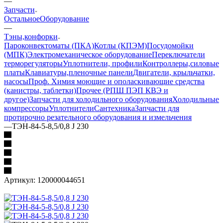
—
Запчасти
Остальное
Оборудование
—
Тэны,конфорки
Пароконвектоматы (ПКА)
Котлы (КПЭМ)
Посудомойки
(МПК)
Электромеханическое оборудование
Переключатели
терморегуляторы
Уплотнители, профили
Контроллеры,силовые
платы
Клавиатуры,пленочные панели
Двигатели, крыльчатки,
насосы
Проф. Химия моющие и ополаскивающие средства
(канистры, таблетки)
Прочее (РПШ ПЭП КВЭ и
другое)
Запчасти для холодильного оборудования
Холодильные
компрессоры
Уплотнители
Сантехника
Запчасти для
протирочно резательного оборудования и измельчения
—
ТЭН-84-5-8,5/0,8 J 230
Артикул:
120000044651