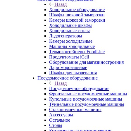
Назад
Холодильное оборудование
Шкафы шоковой заморозки
Камеры шоковой заморозки
Холодильные шкафы
Холодильные столы
Льдогенераторы
Камеры холодильные
Машины холодильные
Термоконтейнеры FoodLine
Продуктоматы iCell
Оборудование для магазиностроения
Лари морозильные
Шкафы для вызревания
Посудомоечное оборудование
Назад
Посудомоечное оборудование
Фронтальные посудомоечные машины
Купольные посудомоечные машины
Туннельные посудомоечные машины
Стаканомоечные машины
Аксессуары
Остальное
Столы
Котломоечные посудомоечные