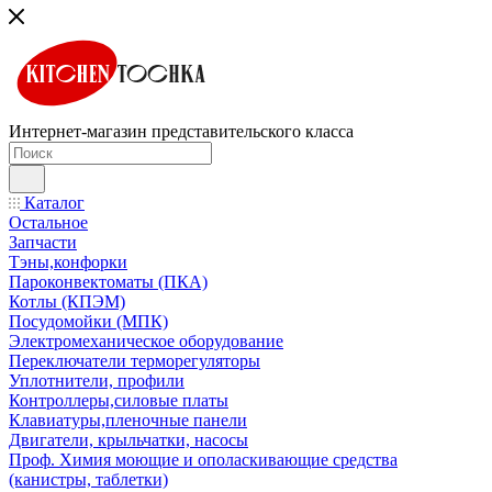
Интернет-магазин представительского класса
Каталог
Остальное
Запчасти
Тэны,конфорки
Пароконвектоматы (ПКА)
Котлы (КПЭМ)
Посудомойки (МПК)
Электромеханическое оборудование
Переключатели терморегуляторы
Уплотнители, профили
Контроллеры,силовые платы
Клавиатуры,пленочные панели
Двигатели, крыльчатки, насосы
Проф. Химия моющие и ополаскивающие средства
(канистры, таблетки)