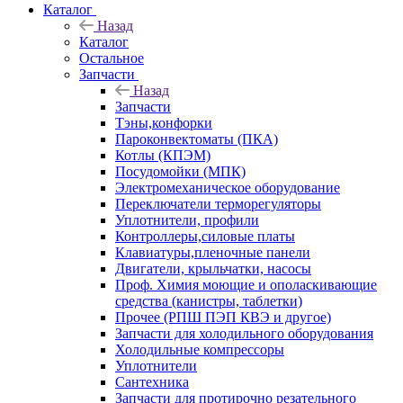
Каталог
Назад
Каталог
Остальное
Запчасти
Назад
Запчасти
Тэны,конфорки
Пароконвектоматы (ПКА)
Котлы (КПЭМ)
Посудомойки (МПК)
Электромеханическое оборудование
Переключатели терморегуляторы
Уплотнители, профили
Контроллеры,силовые платы
Клавиатуры,пленочные панели
Двигатели, крыльчатки, насосы
Проф. Химия моющие и ополаскивающие
средства (канистры, таблетки)
Прочее (РПШ ПЭП КВЭ и другое)
Запчасти для холодильного оборудования
Холодильные компрессоры
Уплотнители
Сантехника
Запчасти для протирочно резательного