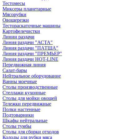
Тестомесы
Миксеры планетарные
Мясорубки
Овощерезки
Тестораскаточные машины
Картофелечистки
Линии раздачи
Линия раздачи "АСТА"
Линия раздачи "ПАТША"
Линия раздачи "ПРЕМЬЕР"
Линия раздачи HOT-LINE
Передвижная линия
Салат-бары
Нейтральное оборудование
Ванны моечные
Столы производственные
Стеллажи кухонные
Столы для мойки овощей
Тележки передвижные
Полки настенные
Подтоварники
Шкафы нейтральные
Столы тумбы
Столы для сборки отходов
Колоды для рубки мяса