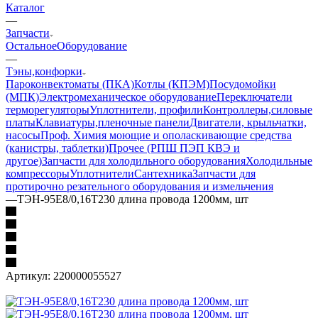
Каталог
—
Запчасти
Остальное
Оборудование
—
Тэны,конфорки
Пароконвектоматы (ПКА)
Котлы (КПЭМ)
Посудомойки
(МПК)
Электромеханическое оборудование
Переключатели
терморегуляторы
Уплотнители, профили
Контроллеры,силовые
платы
Клавиатуры,пленочные панели
Двигатели, крыльчатки,
насосы
Проф. Химия моющие и ополаскивающие средства
(канистры, таблетки)
Прочее (РПШ ПЭП КВЭ и
другое)
Запчасти для холодильного оборудования
Холодильные
компрессоры
Уплотнители
Сантехника
Запчасти для
протирочно резательного оборудования и измельчения
—
ТЭН-95Е8/0,16Т230 длина провода 1200мм, шт
Артикул:
220000055527