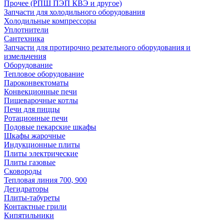
Прочее (РПШ ПЭП КВЭ и другое)
Запчасти для холодильного оборудования
Холодильные компрессоры
Уплотнители
Сантехника
Запчасти для протирочно резательного оборудования и
измельчения
Оборудование
Тепловое оборудование
Пароконвектоматы
Конвекционные печи
Пищеварочные котлы
Печи для пиццы
Ротационные печи
Подовые пекарские шкафы
Шкафы жарочные
Индукционные плиты
Плиты электрические
Плиты газовые
Сковороды
Тепловая линия 700, 900
Дегидраторы
Плиты-табуреты
Контактные грили
Кипятильники