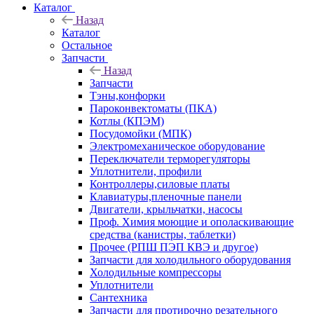
Каталог
Назад
Каталог
Остальное
Запчасти
Назад
Запчасти
Тэны,конфорки
Пароконвектоматы (ПКА)
Котлы (КПЭМ)
Посудомойки (МПК)
Электромеханическое оборудование
Переключатели терморегуляторы
Уплотнители, профили
Контроллеры,силовые платы
Клавиатуры,пленочные панели
Двигатели, крыльчатки, насосы
Проф. Химия моющие и ополаскивающие
средства (канистры, таблетки)
Прочее (РПШ ПЭП КВЭ и другое)
Запчасти для холодильного оборудования
Холодильные компрессоры
Уплотнители
Сантехника
Запчасти для протирочно резательного