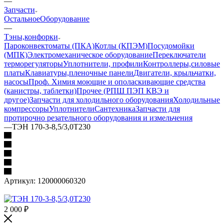
—
Запчасти
Остальное
Оборудование
—
Тэны,конфорки
Пароконвектоматы (ПКА)
Котлы (КПЭМ)
Посудомойки
(МПК)
Электромеханическое оборудование
Переключатели
терморегуляторы
Уплотнители, профили
Контроллеры,силовые
платы
Клавиатуры,пленочные панели
Двигатели, крыльчатки,
насосы
Проф. Химия моющие и ополаскивающие средства
(канистры, таблетки)
Прочее (РПШ ПЭП КВЭ и
другое)
Запчасти для холодильного оборудования
Холодильные
компрессоры
Уплотнители
Сантехника
Запчасти для
протирочно резательного оборудования и измельчения
—
ТЭН 170-3-8,5/3,0Т230
Артикул:
120000060320
2 000
₽