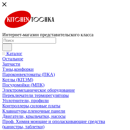
Интернет-магазин представительского класса
Каталог
Остальное
Запчасти
Тэны,конфорки
Пароконвектоматы (ПКА)
Котлы (КПЭМ)
Посудомойки (МПК)
Электромеханическое оборудование
Переключатели терморегуляторы
Уплотнители, профили
Контроллеры,силовые платы
Клавиатуры,пленочные панели
Двигатели, крыльчатки, насосы
Проф. Химия моющие и ополаскивающие средства
(канистры, таблетки)