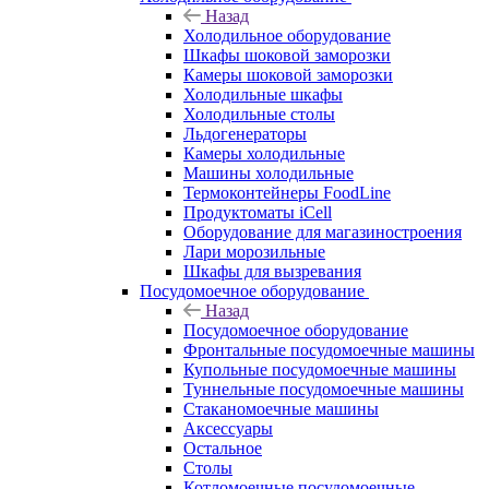
Назад
Холодильное оборудование
Шкафы шоковой заморозки
Камеры шоковой заморозки
Холодильные шкафы
Холодильные столы
Льдогенераторы
Камеры холодильные
Машины холодильные
Термоконтейнеры FoodLine
Продуктоматы iCell
Оборудование для магазиностроения
Лари морозильные
Шкафы для вызревания
Посудомоечное оборудование
Назад
Посудомоечное оборудование
Фронтальные посудомоечные машины
Купольные посудомоечные машины
Туннельные посудомоечные машины
Стаканомоечные машины
Аксессуары
Остальное
Столы
Котломоечные посудомоечные