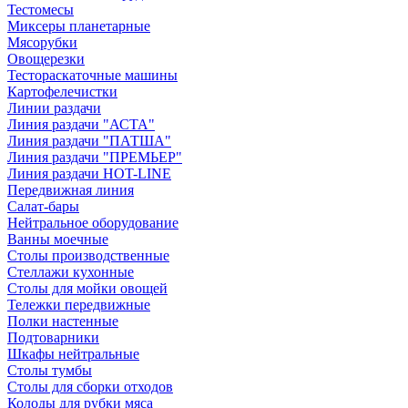
Тестомесы
Миксеры планетарные
Мясорубки
Овощерезки
Тестораскаточные машины
Картофелечистки
Линии раздачи
Линия раздачи "АСТА"
Линия раздачи "ПАТША"
Линия раздачи "ПРЕМЬЕР"
Линия раздачи HOT-LINE
Передвижная линия
Салат-бары
Нейтральное оборудование
Ванны моечные
Столы производственные
Стеллажи кухонные
Столы для мойки овощей
Тележки передвижные
Полки настенные
Подтоварники
Шкафы нейтральные
Столы тумбы
Столы для сборки отходов
Колоды для рубки мяса