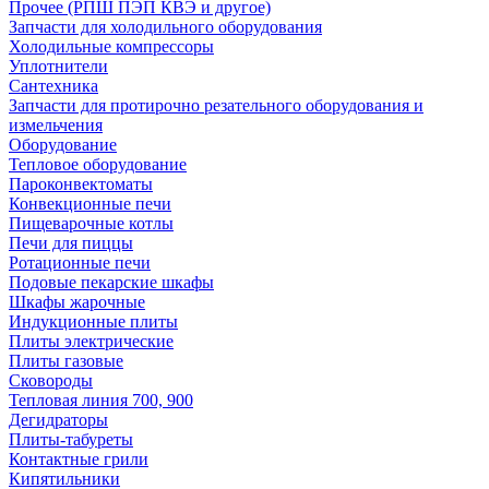
Прочее (РПШ ПЭП КВЭ и другое)
Запчасти для холодильного оборудования
Холодильные компрессоры
Уплотнители
Сантехника
Запчасти для протирочно резательного оборудования и
измельчения
Оборудование
Тепловое оборудование
Пароконвектоматы
Конвекционные печи
Пищеварочные котлы
Печи для пиццы
Ротационные печи
Подовые пекарские шкафы
Шкафы жарочные
Индукционные плиты
Плиты электрические
Плиты газовые
Сковороды
Тепловая линия 700, 900
Дегидраторы
Плиты-табуреты
Контактные грили
Кипятильники