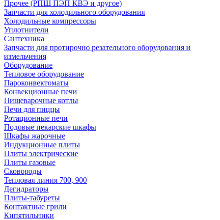
Прочее (РПШ ПЭП КВЭ и другое)
Запчасти для холодильного оборудования
Холодильные компрессоры
Уплотнители
Сантехника
Запчасти для протирочно резательного оборудования и
измельчения
Оборудование
Тепловое оборудование
Пароконвектоматы
Конвекционные печи
Пищеварочные котлы
Печи для пиццы
Ротационные печи
Подовые пекарские шкафы
Шкафы жарочные
Индукционные плиты
Плиты электрические
Плиты газовые
Сковороды
Тепловая линия 700, 900
Дегидраторы
Плиты-табуреты
Контактные грили
Кипятильники