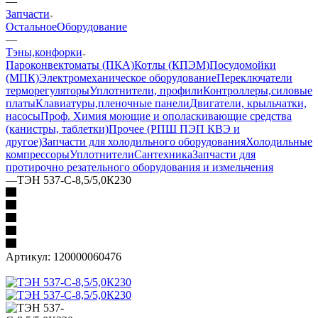
—
Запчасти
Остальное
Оборудование
—
Тэны,конфорки
Пароконвектоматы (ПКА)
Котлы (КПЭМ)
Посудомойки
(МПК)
Электромеханическое оборудование
Переключатели
терморегуляторы
Уплотнители, профили
Контроллеры,силовые
платы
Клавиатуры,пленочные панели
Двигатели, крыльчатки,
насосы
Проф. Химия моющие и ополаскивающие средства
(канистры, таблетки)
Прочее (РПШ ПЭП КВЭ и
другое)
Запчасти для холодильного оборудования
Холодильные
компрессоры
Уплотнители
Сантехника
Запчасти для
протирочно резательного оборудования и измельчения
—
ТЭН 537-С-8,5/5,0К230
Артикул:
120000060476