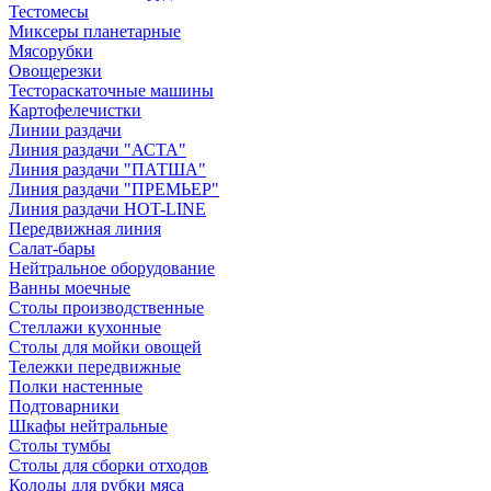
Тестомесы
Миксеры планетарные
Мясорубки
Овощерезки
Тестораскаточные машины
Картофелечистки
Линии раздачи
Линия раздачи "АСТА"
Линия раздачи "ПАТША"
Линия раздачи "ПРЕМЬЕР"
Линия раздачи HOT-LINE
Передвижная линия
Салат-бары
Нейтральное оборудование
Ванны моечные
Столы производственные
Стеллажи кухонные
Столы для мойки овощей
Тележки передвижные
Полки настенные
Подтоварники
Шкафы нейтральные
Столы тумбы
Столы для сборки отходов
Колоды для рубки мяса