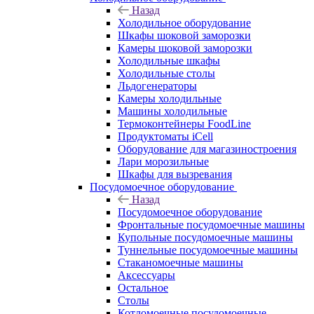
Назад
Холодильное оборудование
Шкафы шоковой заморозки
Камеры шоковой заморозки
Холодильные шкафы
Холодильные столы
Льдогенераторы
Камеры холодильные
Машины холодильные
Термоконтейнеры FoodLine
Продуктоматы iCell
Оборудование для магазиностроения
Лари морозильные
Шкафы для вызревания
Посудомоечное оборудование
Назад
Посудомоечное оборудование
Фронтальные посудомоечные машины
Купольные посудомоечные машины
Туннельные посудомоечные машины
Стаканомоечные машины
Аксессуары
Остальное
Столы
Котломоечные посудомоечные