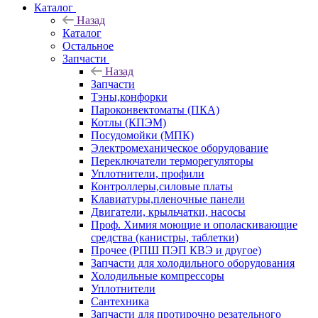
Каталог
Назад
Каталог
Остальное
Запчасти
Назад
Запчасти
Тэны,конфорки
Пароконвектоматы (ПКА)
Котлы (КПЭМ)
Посудомойки (МПК)
Электромеханическое оборудование
Переключатели терморегуляторы
Уплотнители, профили
Контроллеры,силовые платы
Клавиатуры,пленочные панели
Двигатели, крыльчатки, насосы
Проф. Химия моющие и ополаскивающие
средства (канистры, таблетки)
Прочее (РПШ ПЭП КВЭ и другое)
Запчасти для холодильного оборудования
Холодильные компрессоры
Уплотнители
Сантехника
Запчасти для протирочно резательного