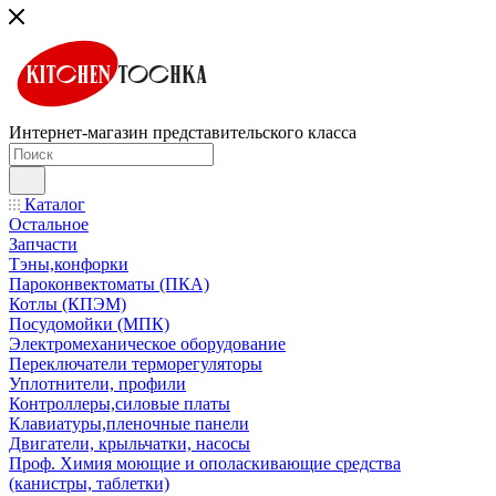
Интернет-магазин представительского класса
Каталог
Остальное
Запчасти
Тэны,конфорки
Пароконвектоматы (ПКА)
Котлы (КПЭМ)
Посудомойки (МПК)
Электромеханическое оборудование
Переключатели терморегуляторы
Уплотнители, профили
Контроллеры,силовые платы
Клавиатуры,пленочные панели
Двигатели, крыльчатки, насосы
Проф. Химия моющие и ополаскивающие средства
(канистры, таблетки)