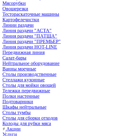
Мясорубки
Овощерезки
Тестораскаточные машины
Картофелечистки
Линии раздачи
Линия раздачи "АСТА"
Линия раздачи "ПАТША"
Линия раздачи "ПРЕМЬЕР"
Линия раздачи HOT-LINE
Передвижная линия
Салат-бары
Нейтральное оборудование
Ванны моечные
Столы производственные
Стеллажи кухонные
Столы для мойки овощей
Тележки передвижные
Полки настенные
Подтоварники
Шкафы нейтральные
Столы тумбы
Столы для сборки отходов
Колоды для рубки мяса
Акции
Услуги