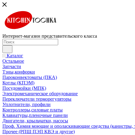
Интернет-магазин представительского класса
Каталог
Остальное
Запчасти
Тэны,конфорки
Пароконвектоматы (ПКА)
Котлы (КПЭМ)
Посудомойки (МПК)
Электромеханическое оборудование
Переключатели терморегуляторы
Уплотнители, профили
Контроллеры,силовые платы
Клавиатуры,пленочные панели
Двигатели, крыльчатки, насосы
Проф. Химия моющие и ополаскивающие средства (канистры, 
Прочее (РПШ ПЭП КВЭ и другое)