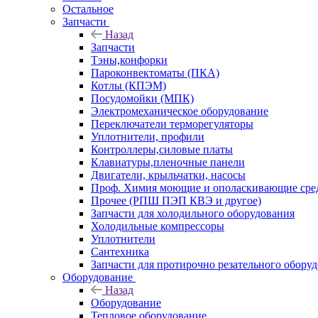
Остальное
Запчасти
Назад
Запчасти
Тэны,конфорки
Пароконвектоматы (ПКА)
Котлы (КПЭМ)
Посудомойки (МПК)
Электромеханическое оборудование
Переключатели терморегуляторы
Уплотнители, профили
Контроллеры,силовые платы
Клавиатуры,пленочные панели
Двигатели, крыльчатки, насосы
Проф. Химия моющие и ополаскивающие средс
Прочее (РПШ ПЭП КВЭ и другое)
Запчасти для холодильного оборудования
Холодильные компрессоры
Уплотнители
Сантехника
Запчасти для протирочно резательного обору
Оборудование
Назад
Оборудование
Тепловое оборудование