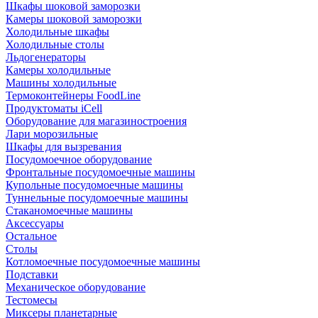
Шкафы шоковой заморозки
Камеры шоковой заморозки
Холодильные шкафы
Холодильные столы
Льдогенераторы
Камеры холодильные
Машины холодильные
Термоконтейнеры FoodLine
Продуктоматы iCell
Оборудование для магазиностроения
Лари морозильные
Шкафы для вызревания
Посудомоечное оборудование
Фронтальные посудомоечные машины
Купольные посудомоечные машины
Туннельные посудомоечные машины
Стаканомоечные машины
Аксессуары
Остальное
Столы
Котломоечные посудомоечные машины
Подставки
Механическое оборудование
Тестомесы
Миксеры планетарные