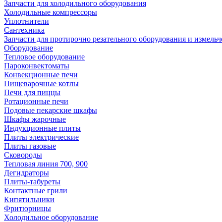
Запчасти для холодильного оборудования
Холодильные компрессоры
Уплотнители
Сантехника
Запчасти для протирочно резательного оборудования и измель
Оборудование
Тепловое оборудование
Пароконвектоматы
Конвекционные печи
Пищеварочные котлы
Печи для пиццы
Ротационные печи
Подовые пекарские шкафы
Шкафы жарочные
Индукционные плиты
Плиты электрические
Плиты газовые
Сковороды
Тепловая линия 700, 900
Дегидраторы
Плиты-табуреты
Контактные грили
Кипятильники
Фритюрницы
Холодильное оборудование