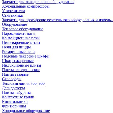
Запчасти для холодильного оборудования
Холодильные компрессоры
Уплотнители
Сантехника
Запчасти для протирочно резательного оборудования и измель
Оборудование
Тепловое оборудование
Пароконвектоматы
Конвекционные печи
Пищеварочные котлы
Печи для пиццы
Ротационные печи
Подовые пекарские шкафы
Шкафы жарочные
Индукционные плиты
Плиты электрические
Плиты газовые
Сковороды
Тепловая линия 700, 900
Дегидраторы
Плиты-табуреты
Контактные грили
Кипятильники
Фритюрницы
Холодильное оборудование