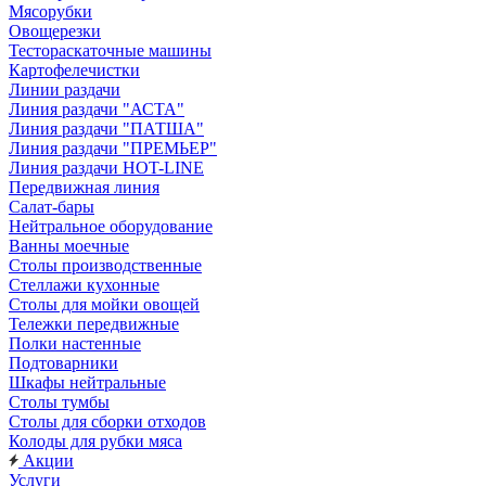
Мясорубки
Овощерезки
Тестораскаточные машины
Картофелечистки
Линии раздачи
Линия раздачи "АСТА"
Линия раздачи "ПАТША"
Линия раздачи "ПРЕМЬЕР"
Линия раздачи HOT-LINE
Передвижная линия
Салат-бары
Нейтральное оборудование
Ванны моечные
Столы производственные
Стеллажи кухонные
Столы для мойки овощей
Тележки передвижные
Полки настенные
Подтоварники
Шкафы нейтральные
Столы тумбы
Столы для сборки отходов
Колоды для рубки мяса
Акции
Услуги