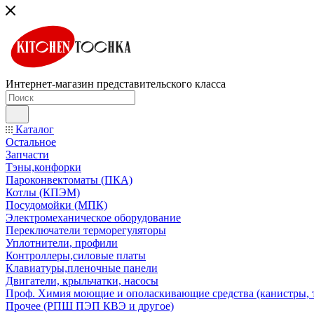
Интернет-магазин представительского класса
Каталог
Остальное
Запчасти
Тэны,конфорки
Пароконвектоматы (ПКА)
Котлы (КПЭМ)
Посудомойки (МПК)
Электромеханическое оборудование
Переключатели терморегуляторы
Уплотнители, профили
Контроллеры,силовые платы
Клавиатуры,пленочные панели
Двигатели, крыльчатки, насосы
Проф. Химия моющие и ополаскивающие средства (канистры, 
Прочее (РПШ ПЭП КВЭ и другое)