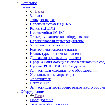
Остальное
Запчасти
Назад
Запчасти
Тэны,конфорки
Пароконвектоматы (ПКА)
Котлы (КПЭМ)
Посудомойки (МПК)
Электромеханическое оборудование
Переключатели терморегуляторы
Уплотнители, профили
Контроллеры,силовые платы
Клавиатуры,пленочные панели
Двигатели, крыльчатки, насосы
Проф. Химия моющие и ополаскивающие средс
Прочее (РПШ ПЭП КВЭ и другое)
Запчасти для холодильного оборудования
Холодильные компрессоры
Уплотнители
Сантехника
Запчасти для протирочно резательного обору
Оборудование
Назад
Оборудование
Тепловое оборудование