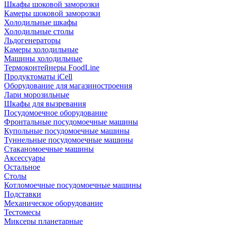
Шкафы шоковой заморозки
Камеры шоковой заморозки
Холодильные шкафы
Холодильные столы
Льдогенераторы
Камеры холодильные
Машины холодильные
Термоконтейнеры FoodLine
Продуктоматы iCell
Оборудование для магазиностроения
Лари морозильные
Шкафы для вызревания
Посудомоечное оборудование
Фронтальные посудомоечные машины
Купольные посудомоечные машины
Туннельные посудомоечные машины
Стаканомоечные машины
Аксессуары
Остальное
Столы
Котломоечные посудомоечные машины
Подставки
Механическое оборудование
Тестомесы
Миксеры планетарные