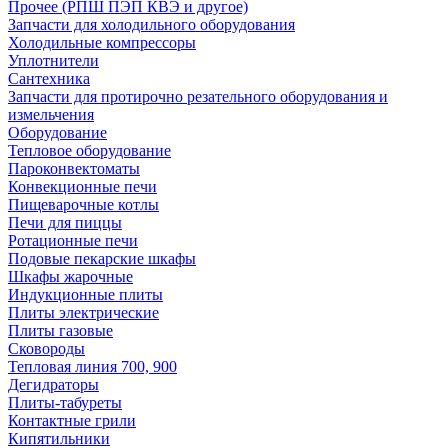
Прочее (РПШ ПЭП КВЭ и другое)
Запчасти для холодильного оборудования
Холодильные компрессоры
Уплотнители
Сантехника
Запчасти для протирочно резательного оборудования и
измельчения
Оборудование
Тепловое оборудование
Пароконвектоматы
Конвекционные печи
Пищеварочные котлы
Печи для пиццы
Ротационные печи
Подовые пекарские шкафы
Шкафы жарочные
Индукционные плиты
Плиты электрические
Плиты газовые
Сковороды
Тепловая линия 700, 900
Дегидраторы
Плиты-табуреты
Контактные грили
Кипятильники