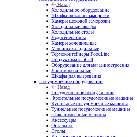
Назад
Холодильное оборудование
Шкафы шоковой заморозки
Камеры шоковой заморозки
Холодильные шкафы
Холодильные столы
Льдогенераторы
Камеры холодильные
Машины холодильные
Термоконтейнеры FoodLine
Продуктоматы iCell
Оборудование для магазиностроения
Лари морозильные
Шкафы для вызревания
Посудомоечное оборудование
Назад
Посудомоечное оборудование
Фронтальные посудомоечные машины
Купольные посудомоечные машины
Туннельные посудомоечные машины
Стаканомоечные машины
Аксессуары
Остальное
Столы
Котломоечные посудомоечные