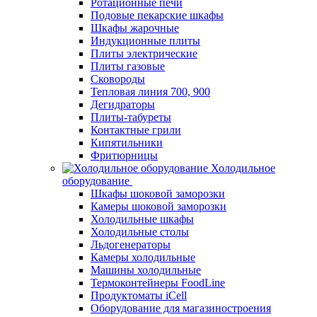
Ротационные печи
Подовые пекарские шкафы
Шкафы жарочные
Индукционные плиты
Плиты электрические
Плиты газовые
Сковороды
Тепловая линия 700, 900
Дегидраторы
Плиты-табуреты
Контактные грили
Кипятильники
Фритюрницы
Холодильное
оборудование
Шкафы шоковой заморозки
Камеры шоковой заморозки
Холодильные шкафы
Холодильные столы
Льдогенераторы
Камеры холодильные
Машины холодильные
Термоконтейнеры FoodLine
Продуктоматы iCell
Оборудование для магазиностроения