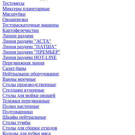
Тестомесы
Миксеры планетарные
Мясорубки
Овощерезки
Тестораскаточные машины
Картофелечистки
Линии раздачи
Линия раздачи "АСТА"
Линия раздачи "ПАТША"
Линия раздачи "ПРЕМЬЕР"
Линия раздачи HOT-LINE
Передвижная линия
Салат-бары
Нейтральное оборудование
Ванны моечные
Столы производственные
Стеллажи кухонные
Столы для мойки овощей
Тележки передвижные
Полки настенные
Подтоварники
Шкафы нейтральные
Столы тумбы
Столы для сборки отходов
Колоды для рубки мяса