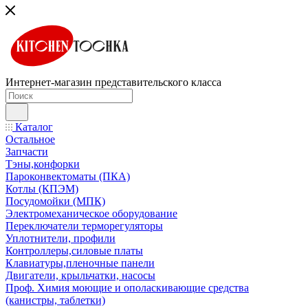
Интернет-магазин представительского класса
Каталог
Остальное
Запчасти
Тэны,конфорки
Пароконвектоматы (ПКА)
Котлы (КПЭМ)
Посудомойки (МПК)
Электромеханическое оборудование
Переключатели терморегуляторы
Уплотнители, профили
Контроллеры,силовые платы
Клавиатуры,пленочные панели
Двигатели, крыльчатки, насосы
Проф. Химия моющие и ополаскивающие средства
(канистры, таблетки)