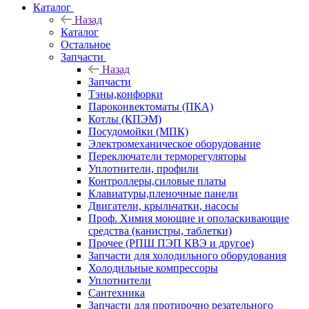
Каталог
Назад
Каталог
Остальное
Запчасти
Назад
Запчасти
Тэны,конфорки
Пароконвектоматы (ПКА)
Котлы (КПЭМ)
Посудомойки (МПК)
Электромеханическое оборудование
Переключатели терморегуляторы
Уплотнители, профили
Контроллеры,силовые платы
Клавиатуры,пленочные панели
Двигатели, крыльчатки, насосы
Проф. Химия моющие и ополаскивающие
средства (канистры, таблетки)
Прочее (РПШ ПЭП КВЭ и другое)
Запчасти для холодильного оборудования
Холодильные компрессоры
Уплотнители
Сантехника
Запчасти для протирочно резательного