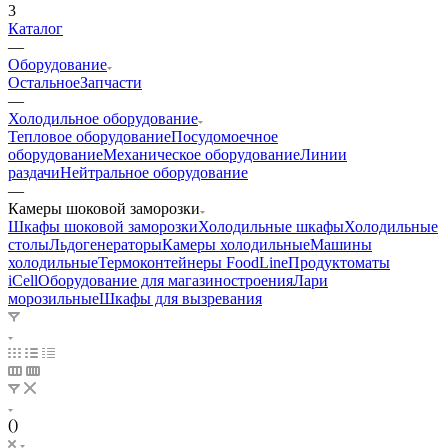
3
Каталог
—
Оборудование
Остальное
Запчасти
—
Холодильное оборудование
Тепловое оборудование
Посудомоечное
оборудование
Механическое оборудование
Линии
раздачи
Нейтральное оборудование
—
Камеры шоковой заморозки
Шкафы шоковой заморозки
Холодильные шкафы
Холодильные
столы
Льдогенераторы
Камеры холодильные
Машины
холодильные
Термоконтейнеры FoodLine
Продуктоматы
iCell
Оборудование для магазиностроения
Лари
морозильные
Шкафы для вызревания
()