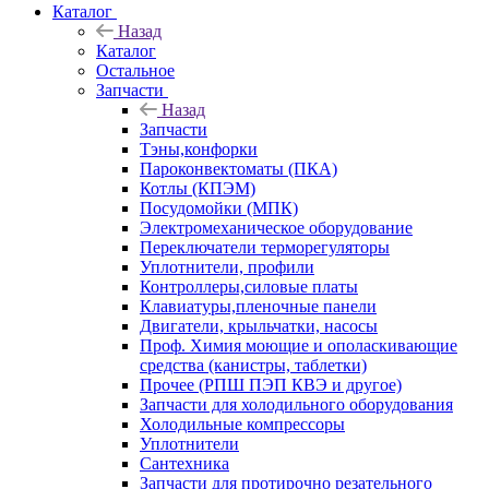
Каталог
Назад
Каталог
Остальное
Запчасти
Назад
Запчасти
Тэны,конфорки
Пароконвектоматы (ПКА)
Котлы (КПЭМ)
Посудомойки (МПК)
Электромеханическое оборудование
Переключатели терморегуляторы
Уплотнители, профили
Контроллеры,силовые платы
Клавиатуры,пленочные панели
Двигатели, крыльчатки, насосы
Проф. Химия моющие и ополаскивающие
средства (канистры, таблетки)
Прочее (РПШ ПЭП КВЭ и другое)
Запчасти для холодильного оборудования
Холодильные компрессоры
Уплотнители
Сантехника
Запчасти для протирочно резательного