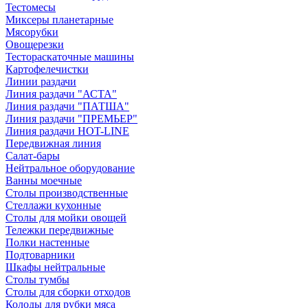
Тестомесы
Миксеры планетарные
Мясорубки
Овощерезки
Тестораскаточные машины
Картофелечистки
Линии раздачи
Линия раздачи "АСТА"
Линия раздачи "ПАТША"
Линия раздачи "ПРЕМЬЕР"
Линия раздачи HOT-LINE
Передвижная линия
Салат-бары
Нейтральное оборудование
Ванны моечные
Столы производственные
Стеллажи кухонные
Столы для мойки овощей
Тележки передвижные
Полки настенные
Подтоварники
Шкафы нейтральные
Столы тумбы
Столы для сборки отходов
Колоды для рубки мяса