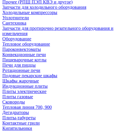
Прочее (РПШ ПЭП КВЭ и другое)
Запчасти для холодильного оборудования
Холодильные компрессоры
Уплотнители
Сантехника
Запчасти для протирочно резательного оборудования и
измельчения
Оборудование
Тепловое оборудование
Пароконвектоматы
Конвекционные печи
Пищеварочные котлы
Печи для пиццы
Ротационные печи
Подовые пекарские шкафы
Шкафы жарочные
Индукционные плиты
Плиты электрические
Плиты газовые
Сковороды
Тепловая линия 700, 900
Дегидраторы
Плиты-табуреты
Контактные грили
Кипятильники