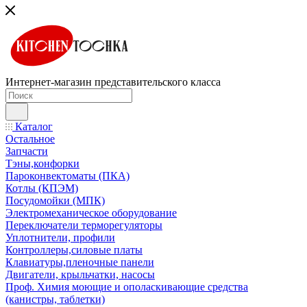
Интернет-магазин представительского класса
Каталог
Остальное
Запчасти
Тэны,конфорки
Пароконвектоматы (ПКА)
Котлы (КПЭМ)
Посудомойки (МПК)
Электромеханическое оборудование
Переключатели терморегуляторы
Уплотнители, профили
Контроллеры,силовые платы
Клавиатуры,пленочные панели
Двигатели, крыльчатки, насосы
Проф. Химия моющие и ополаскивающие средства
(канистры, таблетки)