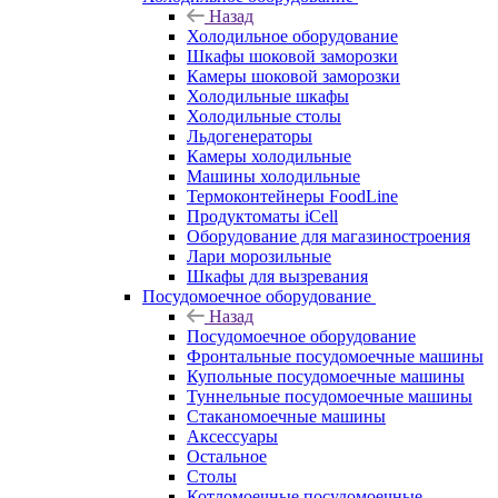
Назад
Холодильное оборудование
Шкафы шоковой заморозки
Камеры шоковой заморозки
Холодильные шкафы
Холодильные столы
Льдогенераторы
Камеры холодильные
Машины холодильные
Термоконтейнеры FoodLine
Продуктоматы iCell
Оборудование для магазиностроения
Лари морозильные
Шкафы для вызревания
Посудомоечное оборудование
Назад
Посудомоечное оборудование
Фронтальные посудомоечные машины
Купольные посудомоечные машины
Туннельные посудомоечные машины
Стаканомоечные машины
Аксессуары
Остальное
Столы
Котломоечные посудомоечные