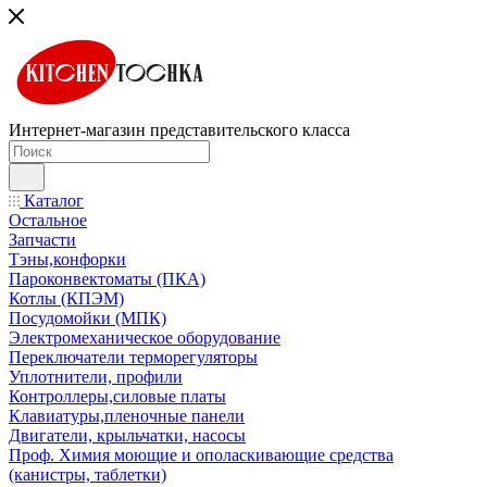
Интернет-магазин представительского класса
Каталог
Остальное
Запчасти
Тэны,конфорки
Пароконвектоматы (ПКА)
Котлы (КПЭМ)
Посудомойки (МПК)
Электромеханическое оборудование
Переключатели терморегуляторы
Уплотнители, профили
Контроллеры,силовые платы
Клавиатуры,пленочные панели
Двигатели, крыльчатки, насосы
Проф. Химия моющие и ополаскивающие средства
(канистры, таблетки)