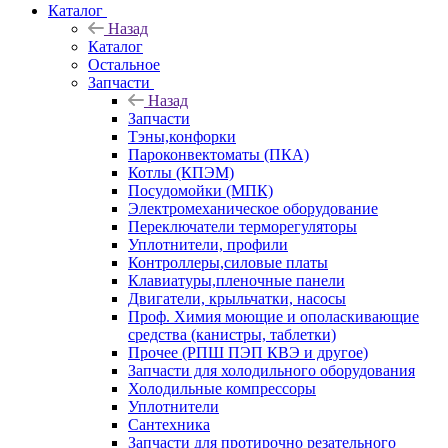
Каталог
Назад
Каталог
Остальное
Запчасти
Назад
Запчасти
Тэны,конфорки
Пароконвектоматы (ПКА)
Котлы (КПЭМ)
Посудомойки (МПК)
Электромеханическое оборудование
Переключатели терморегуляторы
Уплотнители, профили
Контроллеры,силовые платы
Клавиатуры,пленочные панели
Двигатели, крыльчатки, насосы
Проф. Химия моющие и ополаскивающие
средства (канистры, таблетки)
Прочее (РПШ ПЭП КВЭ и другое)
Запчасти для холодильного оборудования
Холодильные компрессоры
Уплотнители
Сантехника
Запчасти для протирочно резательного