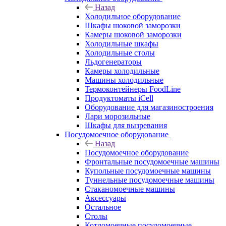
Назад
Холодильное оборудование
Шкафы шоковой заморозки
Камеры шоковой заморозки
Холодильные шкафы
Холодильные столы
Льдогенераторы
Камеры холодильные
Машины холодильные
Термоконтейнеры FoodLine
Продуктоматы iCell
Оборудование для магазиностроения
Лари морозильные
Шкафы для вызревания
Посудомоечное оборудование
Назад
Посудомоечное оборудование
Фронтальные посудомоечные машины
Купольные посудомоечные машины
Туннельные посудомоечные машины
Стаканомоечные машины
Аксессуары
Остальное
Столы
Котломоечные посудомоечные