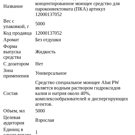
концентированное моющее средство для
Название
пароконвектомата (ПКА) артикул
12000137052
Вес с
5000
упаковкой, г
Код продавца
12000137052
Аромат
Без отдушки
Форма
выпуска
Жидкость
средства
С дозатором
Нет
Зона
Универсальное
применения
Средство специальное моющее Abat PW
является водным раствором гидроксидов
Состав
калия и натрия около 40%,
комплексообразователей и диспергирующих
агентов.
Объем, мл
5000
Целевая
Взрослая
аудитория
Единиц в
1
одном товаре