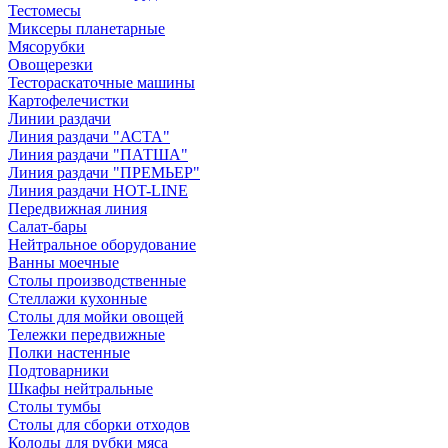
Тестомесы
Миксеры планетарные
Мясорубки
Овощерезки
Тестораскаточные машины
Картофелечистки
Линии раздачи
Линия раздачи "АСТА"
Линия раздачи "ПАТША"
Линия раздачи "ПРЕМЬЕР"
Линия раздачи HOT-LINE
Передвижная линия
Салат-бары
Нейтральное оборудование
Ванны моечные
Столы производственные
Стеллажи кухонные
Столы для мойки овощей
Тележки передвижные
Полки настенные
Подтоварники
Шкафы нейтральные
Столы тумбы
Столы для сборки отходов
Колоды для рубки мяса