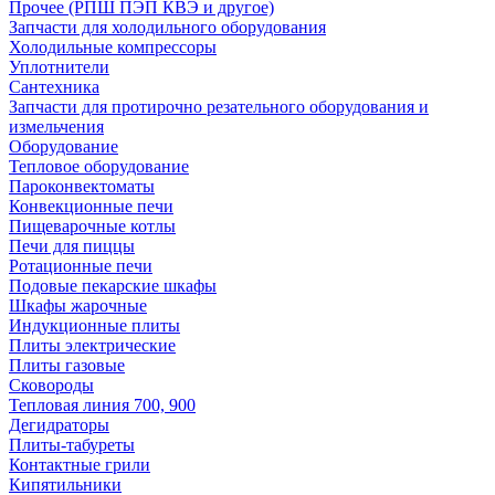
Прочее (РПШ ПЭП КВЭ и другое)
Запчасти для холодильного оборудования
Холодильные компрессоры
Уплотнители
Сантехника
Запчасти для протирочно резательного оборудования и
измельчения
Оборудование
Тепловое оборудование
Пароконвектоматы
Конвекционные печи
Пищеварочные котлы
Печи для пиццы
Ротационные печи
Подовые пекарские шкафы
Шкафы жарочные
Индукционные плиты
Плиты электрические
Плиты газовые
Сковороды
Тепловая линия 700, 900
Дегидраторы
Плиты-табуреты
Контактные грили
Кипятильники