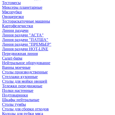
Тестомесы
Миксеры планетарные
Мясорубки
Овощерезки
Тестораскаточные машины
Картофелечистки
Линии раздачи
Линия раздачи "АСТА"
Линия раздачи "ПАТША"
Линия раздачи "ПРЕМЬЕР"
Линия раздачи HOT-LINE
Передвижная линия
Салат-бары
Нейтральное оборудование
Ванны моечные
Столы производственные
Стеллажи кухонные
Столы для мойки овощей
Тележки передвижные
Полки настенные
Подтоварники
Шкафы нейтральные
Столы тумбы
Столы для сборки отходов
Колоды для рубки мяса