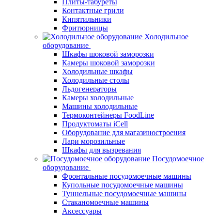
Плиты-табуреты
Контактные грили
Кипятильники
Фритюрницы
Холодильное
оборудование
Шкафы шоковой заморозки
Камеры шоковой заморозки
Холодильные шкафы
Холодильные столы
Льдогенераторы
Камеры холодильные
Машины холодильные
Термоконтейнеры FoodLine
Продуктоматы iCell
Оборудование для магазиностроения
Лари морозильные
Шкафы для вызревания
Посудомоечное
оборудование
Фронтальные посудомоечные машины
Купольные посудомоечные машины
Туннельные посудомоечные машины
Стаканомоечные машины
Аксессуары