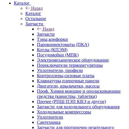
Каталог
Назад
Каталог
Остальное
Запчасти
Назад
Запчасти
Тэны,конфорки
Пароконвектоматы (ПКА)
Котлы (КПЭМ)
Посудомойки (МПК)
Электромеханическое оборудование
Переключатели терморегуляторы
Уплотнители, профили
Контроллеры,силовые платы
Клавиатуры,пленочные панели
Двигатели, крыльчатки, насосы
Проф. Химия моющие и ополаскивающие
средства (канистры, таблетки)
Прочее (РПШ ПЭП КВЭ и другое)
Запчасти для холодильного оборудования
Холодильные компрессоры
Уплотнители
Сантехника
Запчасти для протирочно резательного