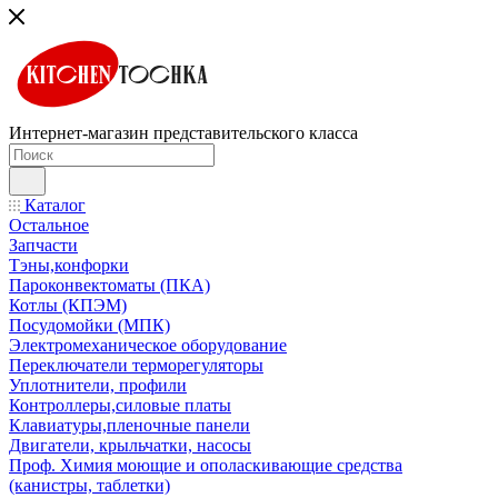
Интернет-магазин представительского класса
Каталог
Остальное
Запчасти
Тэны,конфорки
Пароконвектоматы (ПКА)
Котлы (КПЭМ)
Посудомойки (МПК)
Электромеханическое оборудование
Переключатели терморегуляторы
Уплотнители, профили
Контроллеры,силовые платы
Клавиатуры,пленочные панели
Двигатели, крыльчатки, насосы
Проф. Химия моющие и ополаскивающие средства
(канистры, таблетки)