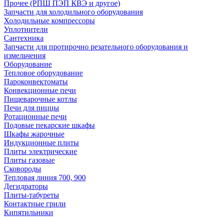
Прочее (РПШ ПЭП КВЭ и другое)
Запчасти для холодильного оборудования
Холодильные компрессоры
Уплотнители
Сантехника
Запчасти для протирочно резательного оборудования и
измельчения
Оборудование
Тепловое оборудование
Пароконвектоматы
Конвекционные печи
Пищеварочные котлы
Печи для пиццы
Ротационные печи
Подовые пекарские шкафы
Шкафы жарочные
Индукционные плиты
Плиты электрические
Плиты газовые
Сковороды
Тепловая линия 700, 900
Дегидраторы
Плиты-табуреты
Контактные грили
Кипятильники