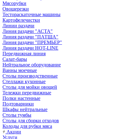
Мясорубки
Овощерезки
Тестораскаточные машины
Картофелечистки
Линии раздачи
Линия раздачи "АСТА"
Линия раздачи "ПАТША"
Линия раздачи "ПРЕМЬЕР"
Линия раздачи HOT-LINE
Передвижная линия
Салат-бары
Нейтральное оборудование
Ванны моечные
Столы производственные
Стеллажи кухонные
Столы для мойки овощей
Тележки передвижные
Полки настенные
Подтоварники
Шкафы нейтральные
Столы тумбы
Столы для сборки отходов
Колоды для рубки мяса
Акции
Услуги