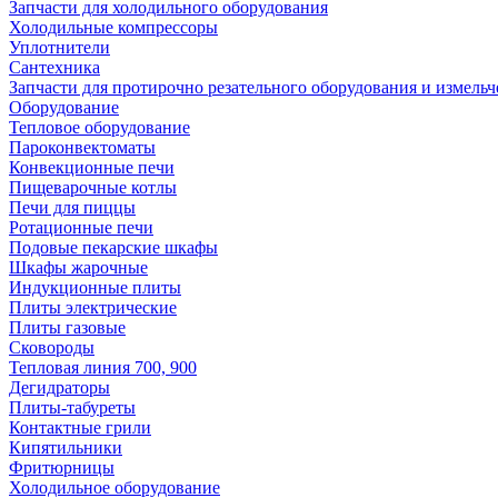
Запчасти для холодильного оборудования
Холодильные компрессоры
Уплотнители
Сантехника
Запчасти для протирочно резательного оборудования и измель
Оборудование
Тепловое оборудование
Пароконвектоматы
Конвекционные печи
Пищеварочные котлы
Печи для пиццы
Ротационные печи
Подовые пекарские шкафы
Шкафы жарочные
Индукционные плиты
Плиты электрические
Плиты газовые
Сковороды
Тепловая линия 700, 900
Дегидраторы
Плиты-табуреты
Контактные грили
Кипятильники
Фритюрницы
Холодильное оборудование