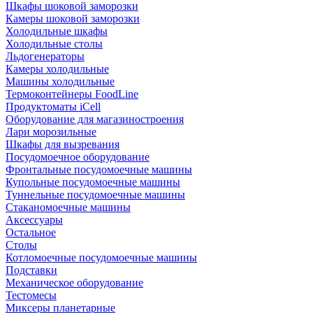
Шкафы шоковой заморозки
Камеры шоковой заморозки
Холодильные шкафы
Холодильные столы
Льдогенераторы
Камеры холодильные
Машины холодильные
Термоконтейнеры FoodLine
Продуктоматы iCell
Оборудование для магазиностроения
Лари морозильные
Шкафы для вызревания
Посудомоечное оборудование
Фронтальные посудомоечные машины
Купольные посудомоечные машины
Туннельные посудомоечные машины
Стаканомоечные машины
Аксессуары
Остальное
Столы
Котломоечные посудомоечные машины
Подставки
Механическое оборудование
Тестомесы
Миксеры планетарные