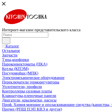
Интернет-магазин представительского класса
Каталог
Остальное
Запчасти
Тэны,конфорки
Пароконвектоматы (ПКА)
Котлы (КПЭМ)
Посудомойки (МПК)
Электромеханическое оборудование
Переключатели терморегуляторы
Уплотнители, профили
Контроллеры,силовые платы
Клавиатуры,пленочные панели
Двигатели, крыльчатки, насосы
Проф. Химия моющие и ополаскивающие средства (канистры, 
Прочее (РПШ ПЭП КВЭ и другое)