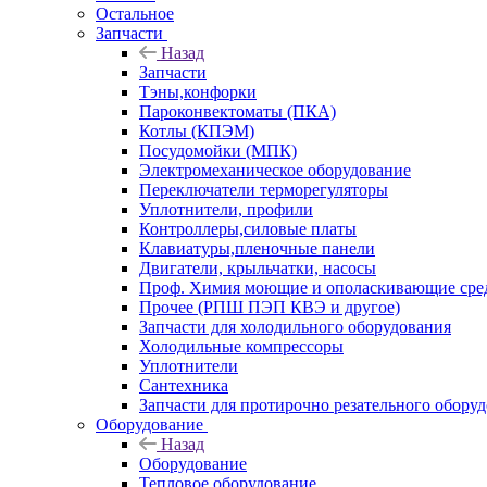
Остальное
Запчасти
Назад
Запчасти
Тэны,конфорки
Пароконвектоматы (ПКА)
Котлы (КПЭМ)
Посудомойки (МПК)
Электромеханическое оборудование
Переключатели терморегуляторы
Уплотнители, профили
Контроллеры,силовые платы
Клавиатуры,пленочные панели
Двигатели, крыльчатки, насосы
Проф. Химия моющие и ополаскивающие средс
Прочее (РПШ ПЭП КВЭ и другое)
Запчасти для холодильного оборудования
Холодильные компрессоры
Уплотнители
Сантехника
Запчасти для протирочно резательного обору
Оборудование
Назад
Оборудование
Тепловое оборудование