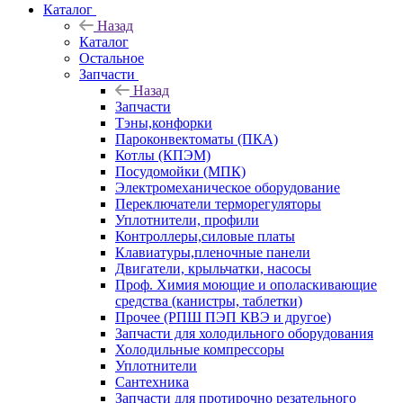
Каталог
Назад
Каталог
Остальное
Запчасти
Назад
Запчасти
Тэны,конфорки
Пароконвектоматы (ПКА)
Котлы (КПЭМ)
Посудомойки (МПК)
Электромеханическое оборудование
Переключатели терморегуляторы
Уплотнители, профили
Контроллеры,силовые платы
Клавиатуры,пленочные панели
Двигатели, крыльчатки, насосы
Проф. Химия моющие и ополаскивающие
средства (канистры, таблетки)
Прочее (РПШ ПЭП КВЭ и другое)
Запчасти для холодильного оборудования
Холодильные компрессоры
Уплотнители
Сантехника
Запчасти для протирочно резательного