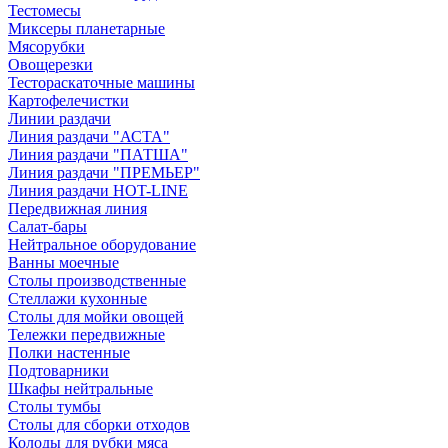
Тестомесы
Миксеры планетарные
Мясорубки
Овощерезки
Тестораскаточные машины
Картофелечистки
Линии раздачи
Линия раздачи "АСТА"
Линия раздачи "ПАТША"
Линия раздачи "ПРЕМЬЕР"
Линия раздачи HOT-LINE
Передвижная линия
Салат-бары
Нейтральное оборудование
Ванны моечные
Столы производственные
Стеллажи кухонные
Столы для мойки овощей
Тележки передвижные
Полки настенные
Подтоварники
Шкафы нейтральные
Столы тумбы
Столы для сборки отходов
Колоды для рубки мяса