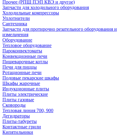
Прочее (РПШ ПЭП КВЭ и другое)
Запчасти для холодильного оборудования
Холодильные компрессоры
Уплотнители
Сантехника
Запчасти для протирочно резательного оборудования и
измельчения
Оборудование
Тепловое оборудование
Пароконвектоматы
Конвекционные печи
Пищеварочные котлы
Печи для пиццы
Ротационные печи
Подовые пекарские шкафы
Шкафы жарочные
Индукционные плиты
Плиты электрические
Плиты газовые
Сковороды
Тепловая линия 700, 900
Дегидраторы
Плиты-табуреты
Контактные грили
Кипятильники