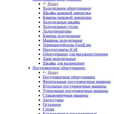
Назад
Холодильное оборудование
Шкафы шоковой заморозки
Камеры шоковой заморозки
Холодильные шкафы
Холодильные столы
Льдогенераторы
Камеры холодильные
Машины холодильные
Термоконтейнеры FoodLine
Продуктоматы iCell
Оборудование для магазиностроения
Лари морозильные
Шкафы для вызревания
Посудомоечное оборудование
Назад
Посудомоечное оборудование
Фронтальные посудомоечные машины
Купольные посудомоечные машины
Туннельные посудомоечные машины
Стаканомоечные машины
Аксессуары
Остальное
Столы
Котломоечные посудомоечные