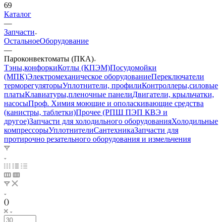
69
Каталог
—
Запчасти
Остальное
Оборудование
—
Пароконвектоматы (ПКА)
Тэны,конфорки
Котлы (КПЭМ)
Посудомойки
(МПК)
Электромеханическое оборудование
Переключатели
терморегуляторы
Уплотнители, профили
Контроллеры,силовые
платы
Клавиатуры,пленочные панели
Двигатели, крыльчатки,
насосы
Проф. Химия моющие и ополаскивающие средства
(канистры, таблетки)
Прочее (РПШ ПЭП КВЭ и
другое)
Запчасти для холодильного оборудования
Холодильные
компрессоры
Уплотнители
Сантехника
Запчасти для
протирочно резательного оборудования и измельчения
()