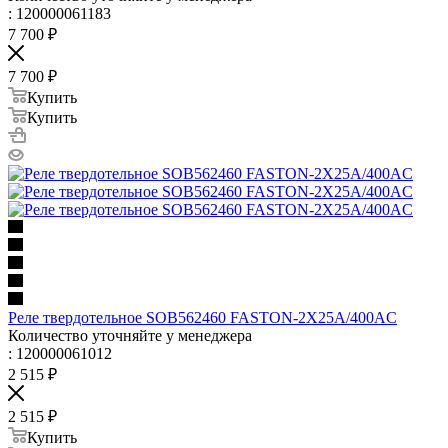
: 120000061183
7 700
₽
7 700
₽
Купить
Купить
Реле твердотельное SOB562460 FASTON-2X25A/400AC
Количество уточняйте у менеджера
: 120000061012
2 515
₽
2 515
₽
Купить