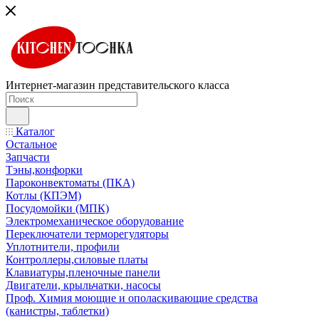
Интернет-магазин представительского класса
Каталог
Остальное
Запчасти
Тэны,конфорки
Пароконвектоматы (ПКА)
Котлы (КПЭМ)
Посудомойки (МПК)
Электромеханическое оборудование
Переключатели терморегуляторы
Уплотнители, профили
Контроллеры,силовые платы
Клавиатуры,пленочные панели
Двигатели, крыльчатки, насосы
Проф. Химия моющие и ополаскивающие средства
(канистры, таблетки)