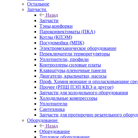
Остальное
Запчасти
Назад
Запчасти
Тэны,конфорки
Пароконвектоматы (ПКА)
Котлы (КПЭМ)
Посудомойки (МПК)
Электромеханическое оборудование
Переключатели терморегуляторы
Уплотнители, профили
Контроллеры,силовые платы
Клавиатуры,пленочные панели
Двигатели, крыльчатки, насосы
Проф. Химия моющие и ополаскивающие средс
Прочее (РПШ ПЭП КВЭ и другое)
Запчасти для холодильного оборудования
Холодильные компрессоры
Уплотнители
Сантехника
Запчасти для протирочно резательного обору
Оборудование
Назад
Оборудование
Тепловое оборудование