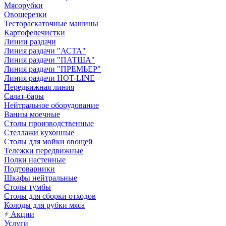
Мясорубки
Овощерезки
Тестораскаточные машины
Картофелечистки
Линии раздачи
Линия раздачи "АСТА"
Линия раздачи "ПАТША"
Линия раздачи "ПРЕМЬЕР"
Линия раздачи HOT-LINE
Передвижная линия
Салат-бары
Нейтральное оборудование
Ванны моечные
Столы производственные
Стеллажи кухонные
Столы для мойки овощей
Тележки передвижные
Полки настенные
Подтоварники
Шкафы нейтральные
Столы тумбы
Столы для сборки отходов
Колоды для рубки мяса
Акции
Услуги