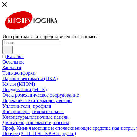
Интернет-магазин представительского класса
Каталог
Остальное
Запчасти
Тэны,конфорки
Пароконвектоматы (ПКА)
Котлы (КПЭМ)
Посудомойки (МПК)
Электромеханическое оборудование
Переключатели терморегуляторы
Уплотнители, профили
Контроллеры,силовые платы
Клавиатуры,пленочные панели
Двигатели, крыльчатки, насосы
Проф. Химия моющие и ополаскивающие средства (канистры, 
Прочее (РПШ ПЭП КВЭ и другое)