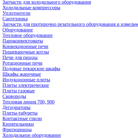
Запчасти для холодильного оборудования
Холодильные компрессоры
Уплотнители
Сантехника
Запчасти для протирочно резательного оборудования и измель
Оборудование
Тепловое оборудование
Пароконвектоматы
Конвекционные печи
Пищеварочные котлы
Печи для пиццы
Ротационные печи
Подовые пекарские шкафы
Шкафы жарочные
Индукционные плиты
Плиты электрические
Плиты газовые
Сковороды
Тепловая линия 700, 900
Дегидраторы
Плиты-табуреты
Контактные грили
Кипятильники
Фритюрницы
Холодильное оборудование