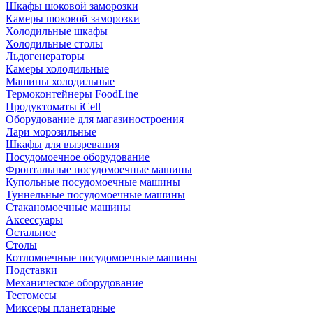
Шкафы шоковой заморозки
Камеры шоковой заморозки
Холодильные шкафы
Холодильные столы
Льдогенераторы
Камеры холодильные
Машины холодильные
Термоконтейнеры FoodLine
Продуктоматы iCell
Оборудование для магазиностроения
Лари морозильные
Шкафы для вызревания
Посудомоечное оборудование
Фронтальные посудомоечные машины
Купольные посудомоечные машины
Туннельные посудомоечные машины
Стаканомоечные машины
Аксессуары
Остальное
Столы
Котломоечные посудомоечные машины
Подставки
Механическое оборудование
Тестомесы
Миксеры планетарные